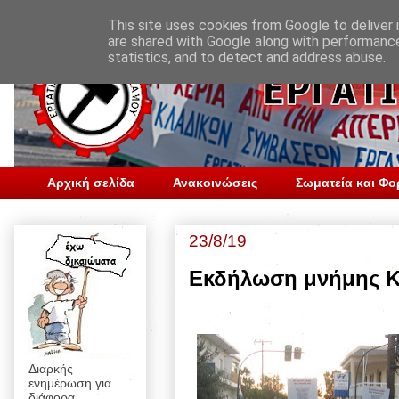
This site uses cookies from Google to deliver i
are shared with Google along with performance
statistics, and to detect and address abuse.
Αρχική σελίδα
Ανακοινώσεις
Σωματεία και Φο
23/8/19
Εκδήλωση μνήμης Κ
Διαρκής
ενημέρωση για
διάφορα