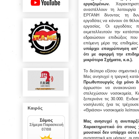
εργαζομένων.
Χαρακτηρισ
αναστέλλουν τη λειτουργία 
ΕΡΓΑΝΗ δίνοντας τη δυν
εργοδότες να κάνουν ότι θέλ
εργασίας. Οι εργοδότες 
εκμεταλλευτούν την κατάστα
εδραιώσουν επιδιώξεις που
επόμενη μέρα της επιδημία
υπάρχει επαγρύπνηση απ’ 
ότι με αφορμή την επιδημ
μικρότερα Σχήματα, κ.α.).
Το δεύτερο εξίσου σημαντικό 
Μας ανησυχεί η τραγική κατ
Πρωθυπουργός όχι μόνο δ
άρρωστο» να ανακοινώνει 
στελεχώσουν νοσοκομεία, Κ
ξεπερνάνε τις 30.000. Ενδεικ
νοσηλευτές (για τις τρέχουσε
Καιρός
«Θριάσιο» νοσοκομείο λείπουν
Μας ανησυχεί η ανυπαρξί
Χαρακτηριστικό ότι στους
μουσικοί δεν υπάρχει ούτε 
αντισηπτικά και μάσκες, οι ο