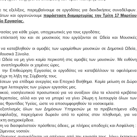
τις εξελίξεις, παρεμβαίνουμε σε εργοδότες για διεκδικήσεις συναδέλφων.
μάτων και οργανώνουμε
παράσταση διαμαρτυρίας την Τρίτη 17 Μαρτίου
ίο Εργασίας.
σίας για κάθε χώρο, υποχρεωτικές για τους εργοδότες.
επέκτασή του και σε μουσικούς που εργάζονται σε Ωδεία και Μουσικές
να καταβληθούν οι αμοιβές των ωρομίσθιων μουσικών σε Δημοτικά Ωδεία,
Μουσικά Σύνολα.
ά Ωδεία να μη γίνει καμία περικοπή στις αμοιβές των μουσικών. Με ευθύνη
α αναπληρωθούν οι χαμένες ώρες.
την Επιθεώρηση Εργασίας οι εργοδότες να καταβάλλουν τα οφειλόμενα
έχρι τη λήξη της Σύμβασής τους.
σεων για επίδομα ανεργίας και Εποχικό Βοήθημα. Καμία μείωση σε Δώρο
ημα λειτουργίας των χώρων εργασίας μας.
ικού, νοσηλευτικού προσωπικού για να ανοίξουν όλα τα κλειστά κρεβάτια
εραπείας, αλλά και για να μπορεί να γίνει 24ωρη η λειτουργία όλων των
ς Φροντίδας Υγείας, ώστε να αποσυμφορηθούν τα νοσοκομεία.
εξοπλισμός όλων των Δημόσιων Υπηρεσιών με τα προβλεπόμενα είδη
οφύλαξης, παρεχόμενα δωρεάν από το κράτος στον πληθυσμό, για να
κτη αισχροκέρδεια.
η να διασφαλιστούν πρόσθετες άδειες, με πλήρεις αποδοχές και Ασφάλιση :
ζόμενους νοσούν.
ζόμενους αναγκάζονται να απέχουν από την εργασία τους, λόγω έκτακτων