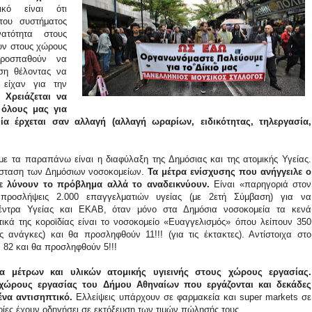
τικό είναι ότι
του συστήματος
ατότητα στους
ουν στους χώρους
προσπαθούν να
ση θέλοντας να
 είχαν για την
ς.
Χρειάζεται να
όλους μας για
ία έρχεται σαν αλλαγή (αλλαγή ωραρίων, ειδικότητας, τηλεργασία,
με τα παραπάνω είναι η διαφύλαξη της Δημόσιας και της ατομικής Υγείας.
άσταση των Δημόσιων νοσοκομείων.
Τα μέτρα ενίσχυσης που ανήγγειλε ο
ε λύνουν το πρόβλημα αλλά το αναδεικνύουν.
Είναι «παρηγοριά στον
προσλήψεις 2.000 επαγγελματιών υγείας (με 2ετή Σύμβαση) για να
έντρα Υγείας και ΕΚΑΒ, όταν μόνο στα Δημόσια νοσοκομεία τα κενά
τικά της κοροϊδίας είναι το νοσοκομείο «Ευαγγελισμός» όπου λείπουν 350
ς ανάγκες) και θα προσληφθούν 11!!! (για τις έκτακτες). Αντίστοιχα στο
 82 και θα προσληφθούν 5!!!
α μέτρων και υλικών ατομικής υγιεινής στους χώρους εργασίας.
 χώρους εργασίας του Δήμου Αθηναίων που εργάζονται και δεκάδες
ένα αντισηπτικό.
Ελλείψεις υπάρχουν σε φαρμακεία και
super
markets
σε
ποίες έχουν οδηγήσει σε εκτόξευση των τιμών πώλησής τους.