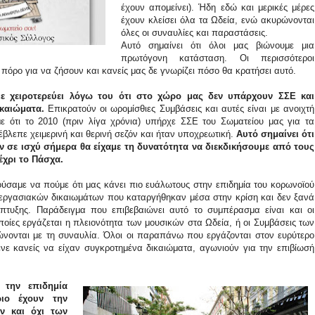
έχουν απομείνει). Ήδη εδώ και μερικές μέρες
έχουν κλείσει όλα τα Ωδεία, ενώ ακυρώνονται
όλες οι συναυλίες και παραστάσεις.
Αυτό σημαίνει ότι όλοι μας βιώνουμε μια
πρωτόγονη κατάσταση. Οι περισσότεροι
πόρο για να ζήσουν και κανείς μας δε γνωρίζει πόσο θα κρατήσει αυτό.
 χειροτερεύει λόγω του ότι στο χώρο μας δεν υπάρχουν ΣΣΕ και
ικαιώματα.
Επικρατούν οι ωρομίσθιες Συμβάσεις και αυτές είναι με ανοιχτή
ε ότι το 2010 (πριν λίγα χρόνια) υπήρχε ΣΣΕ του Σωματείου μας για τα
έβλεπε χειμερινή και θερινή σεζόν και ήταν υποχρεωτική.
Αυτό σημαίνει ότι
αν σε ισχύ σήμερα θα είχαμε τη δυνατότητα να διεκδικήσουμε από τους
έχρι το Πάσχα.
ύσαμε να πούμε ότι μας κάνει πιο ευάλωτους στην επιδημία του κορωνοϊού
εργασιακών δικαιωμάτων που καταργήθηκαν μέσα στην κρίση και δεν ξανά
πτυξης. Παράδειγμα που επιβεβαιώνει αυτό το συμπέρασμα είναι και οι
οποίες εργάζεται η πλειονότητα των μουσικών στα Ωδεία, ή οι Συμβάσεις των
νονται με τη συναυλία. Όλοι οι παραπάνω που εργάζονται στον ευρύτερο
νε κανείς να είχαν συγκροτημένα δικαιώματα, αγωνιούν για την επιβίωσή
την επιδημία
ριο έχουν την
ν και όχι των