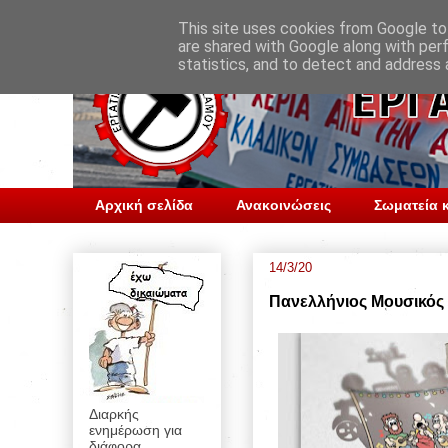
This site uses cookies from Google to 
are shared with Google along with per
statistics, and to detect and address 
Αρχική σελίδα
Ανακοινώσεις
Σωματεία κ
14/3/20
Πανελλήνιος Μουσικός
Διαρκής
ενημέρωση για
διάφορα