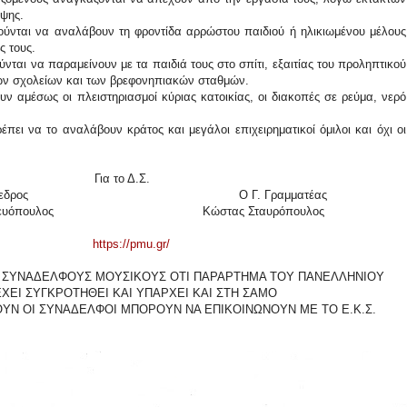
ψης.
ούνται να αναλάβουν τη φροντίδα αρρώστου παιδιού ή ηλικιωμένου μέλους
ς τους.
νται να παραμείνουν με τα παιδιά τους στο σπίτι, εξαιτίας του προληπτικού
των σχολείων και των βρεφονηπιακών σταθμών.
ν αμέσως οι πλειστηριασμοί κύριας κατοικίας, οι διακοπές σε ρεύμα, νερό
πει να το αναλάβουν κράτος και μεγάλοι επιχειρηματικοί όμιλοι και όχι οι
Για το Δ.Σ.
εδρος
Ο Γ. Γραμματέας
ευόπουλος
Κώστας Σταυρόπουλος
https://pmu.gr/
ΣΥΝΑΔΕΛΦΟΥΣ ΜΟΥΣΙΚΟΥΣ ΟΤΙ ΠΑΡΑΡΤΗΜΑ ΤΟΥ ΠΑΝΕΛΛΗΝΙΟΥ
ΧΕΙ ΣΥΓΚΡΟΤΗΘΕΙ ΚΑΙ ΥΠΑΡΧΕΙ ΚΑΙ ΣΤΗ ΣΑΜΟ
ΟΥΝ ΟΙ ΣΥΝΑΔΕΛΦΟΙ ΜΠΟΡΟΥΝ ΝΑ ΕΠΙΚΟΙΝΩΝΟΥΝ ΜΕ ΤΟ Ε.Κ.Σ.