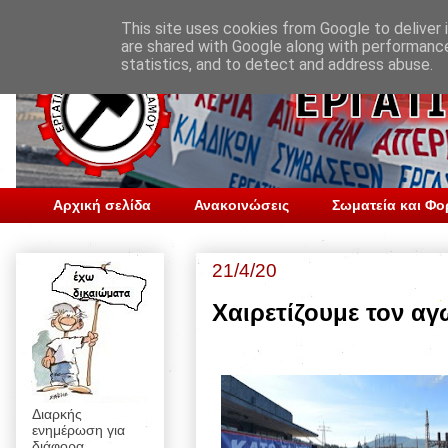
This site uses cookies from Google to deliver i
are shared with Google along with performance
statistics, and to detect and address abuse.
Αρχική σελίδα
Ανακοινώσεις
Σωματεία και Φο
21/4/20
Χαιρετίζουμε τον α
Διαρκής
ενημέρωση για
διάφορα