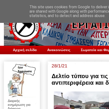
This site uses cookies from Google to deliver i
are shared with Google along with performance
statistics, and to detect and address abuse.
Αρχική σελίδα
Ανακοινώσεις
Σωματεία και Φο
28/1/21
Δελτίο τύπου για τι
αντιπεριφέρεια και 
Διαρκής
ενημέρωση για
διάφορα