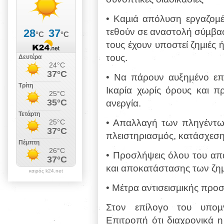
• Καµιά απόλυση εργαζοµέ
τεθούν σε
αναστολή σύµβαση
τους έχουν υποστεί
ζηµιές 
τους.
• Να πάρουν αυξηµένο επί
Ικαρία χωρίς
όρους και πρ
ανεργία.
• Απαλλαγή των πληγέντων
πλειστηριασµός,
κατάσχεση
• Προσλήψεις όλου του απ
και
αποκατάστασης των ζηµι
καιρός k24.net
• Μέτρα αντισεισµικής προ
Στον επίλογο του υποµ
Επιτροπή ότι διαχρονικά
η