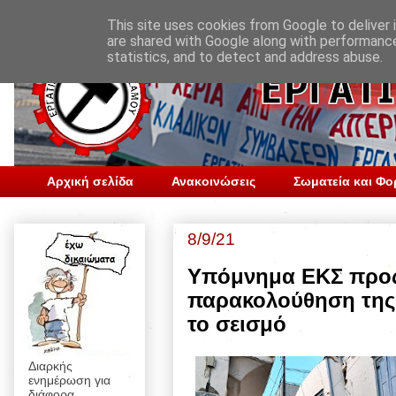
This site uses cookies from Google to deliver i
are shared with Google along with performance
statistics, and to detect and address abuse.
Αρχική σελίδα
Ανακοινώσεις
Σωματεία και Φο
8/9/21
Υπόμνημα ΕΚΣ προς 
παρακολούθηση της
το σεισμό
Διαρκής
ενημέρωση για
διάφορα