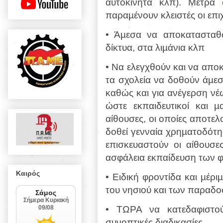
αυτοκίνητα κλπ). Μέτρα
παραµένουν κλειστές οι επι
• Άµεσα να αποκατασταθ
δίκτυα, στα λιµάνια
κλπ
• Να ελεγχθούν και να αποκ
τα σχολεία να
δοθούν άµεσα
καθώς και για ανέγερση
νέ
ώστε εκπαιδευτικοί και
αίθουσες, οι οποίες αποτε
δοθεί γενναία χρηµατοδότ
επισκευαστούν οι αίθουσε
ασφάλεια
εκπαίδευση των 
Καιρός
• Ειδική φροντίδα και µέρι
του νησιού και
των παραδο
• ΤΩΡΑ να κατεδαφιστού
συνοπτικές
διαδικασίες