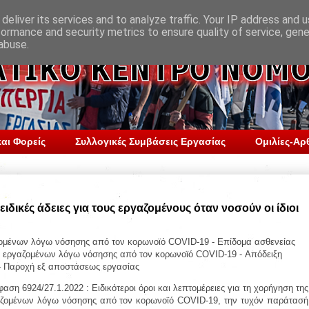
deliver its services and to analyze traffic. Your IP address and 
formance and security metrics to ensure quality of service, gen
abuse.
αι Φορείς
Συλλογικές Συμβάσεις Εργασίας
Ομιλίες-Αρ
ιδικές άδειες για τους εργαζομένους όταν νοσούν οι ίδιοι
αζομένων λόγω νόσησης από τον κορωνοϊό COVID-19 - Επίδομα ασθενείας
ας εργαζομένων λόγω νόσησης από τον κορωνοϊό COVID-19 - Απόδειξη
υ- Παροχή εξ αποστάσεως εργασίας
ση 6924/27.1.2022 : Ειδικότεροι όροι και λεπτομέρειες για τη χορήγηση της
γαζομένων λόγω νόσησης από τον κορωνοϊό COVID-19, την τυχόν παράτασή