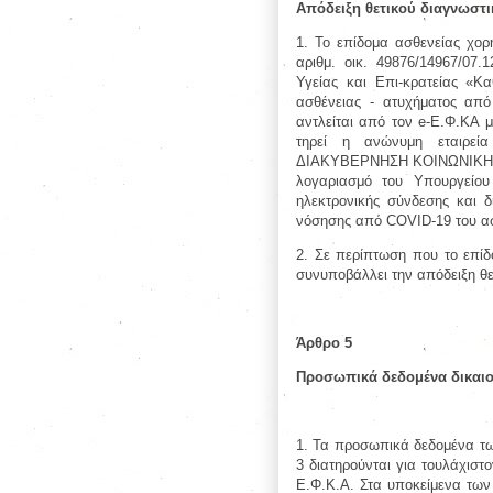
Απόδειξη θετικού διαγνωστι
1. Το επίδομα ασθενείας χορη
αριθμ. οικ. 49876/14967/0
Υγείας και Επι-κρατείας «Κα
ασθένειας - ατυχήματος από
αντλείται από τον e-Ε.Φ.ΚΑ 
τηρεί η ανώνυμη εταιρε
ΔΙΑΚΥΒΕΡΝΗΣΗ ΚΟΙΝΩΝΙΚΗΣ ΑΣ
λογαριασμό του Υπουργείου
ηλεκτρονικής σύνδεσης και δ
νόσησης από COVID-19 του ασφ
2. Σε περίπτωση που το επίδο
συνυποβάλλει την απόδειξη θε
Άρθρο 5
Προσωπικά δεδομένα δικαι
1. Τα προσωπικά δεδομένα των
3 διατηρούνται για τουλάχιστ
Ε.Φ.Κ.Α. Στα υποκείμενα των