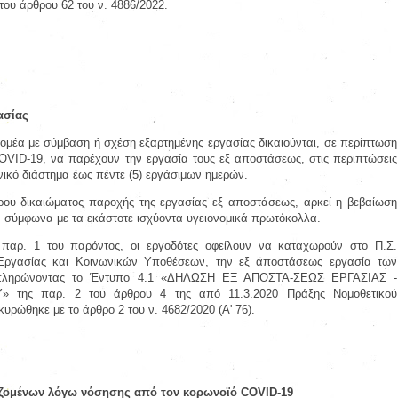
 του άρθρου 62 του ν. 4886/2022.
ασίας
 τομέα με σύμβαση ή σχέση εξαρτημένης εργασίας δικαιούνται, σε περίπτωση
VID-19, να παρέχουν την εργασία τους εξ αποστάσεως, στις περιπτώσεις
ονικό διάστημα έως πέντε (5) εργάσιμων ημερών.
ρου δικαιώματος παροχής της εργασίας εξ αποστάσεως, αρκεί η βεβαίωση
, σύμφωνα με τα εκάστοτε ισχύοντα υγειονομικά πρωτόκολλα.
 παρ. 1 του παρόντος, οι εργοδότες οφείλουν να καταχωρούν στο Π.Σ.
ργασίας και Κοινωνικών Υποθέσεων, την εξ αποστάσεως εργασία των
μπληρώνοντας το Έντυπο 4.1 «ΔΗΛΩΣΗ ΕΞ ΑΠΟΣΤΑ-ΣΕΩΣ ΕΡΓΑΣΙΑΣ -
της παρ. 2 του άρθρου 4 της από 11.3.2020 Πράξης Νομοθετικού
 κυρώθηκε με το άρθρο 2 του ν. 4682/2020 (Α' 76).
γαζομένων λόγω νόσησης από τον κορωνοϊό COVID-19