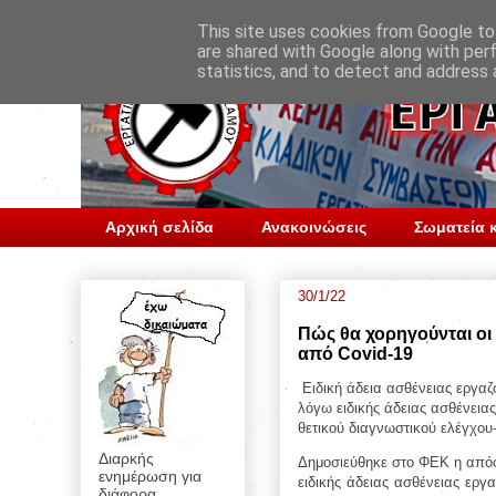
This site uses cookies from Google to 
are shared with Google along with per
statistics, and to detect and address 
Αρχική σελίδα
Ανακοινώσεις
Σωματεία κ
30/1/22
Πώς θα χορηγούνται οι ε
από Covid-19
Ειδική άδεια ασθένειας εργ
λόγω ειδικής άδειας ασθένει
θετικού διαγνωστικού ελέγχο
Διαρκής
Δημοσιεύθηκε στο ΦΕΚ η απόφα
ενημέρωση για
ειδικής άδειας ασθένειας ερ
διάφορα