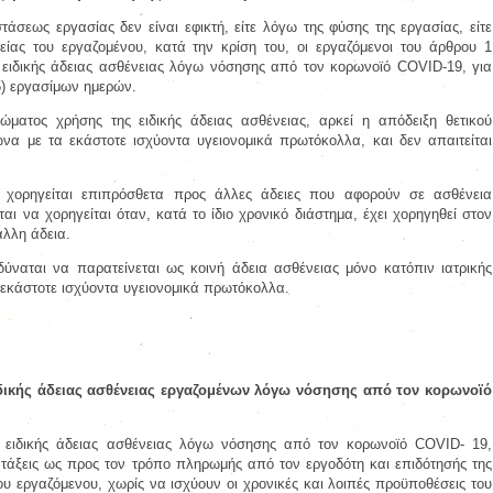
σεως εργασίας δεν είναι εφικτή, είτε λόγω της φύσης της εργασίας, είτε
ίας του εργαζομένου, κατά την κρίση του, οι εργαζόμενοι του άρθρου 1
 ειδικής άδειας ασθένειας λόγω νόσησης από τον κορωνοϊό COVID-19, για
5) εργασίμων ημερών.
ώματος χρήσης της ειδικής άδειας ασθένειας, αρκεί η απόδειξη θετικού
να με τα εκάστοτε ισχύοντα υγειονομικά πρωτόκολλα, και δεν απαιτείται
ς χορηγείται επιπρόσθετα προς άλλες άδειες που αφορούν σε ασθένεια
αι να χορηγείται όταν, κατά το ίδιο χρονικό διάστημα, έχει χορηγηθεί στον
άλλη άδεια.
δύναται να παρατείνεται ως κοινή άδεια ασθένειας μόνο κατόπιν ιατρικής
εκάστοτε ισχύοντα υγειονομικά πρωτόκολλα.
δικής άδειας ασθένειας εργαζομένων λόγω νόσησης από τον κορωνοϊό
 ειδικής άδειας ασθένειας λόγω νόσησης από τον κορωνοϊό COVID- 19,
ατάξεις ως προς τον τρόπο πληρωμής από τον εργοδότη και επιδότησής της
υ εργαζόμενου, χωρίς να ισχύουν οι χρονικές και λοιπές προϋποθέσεις του