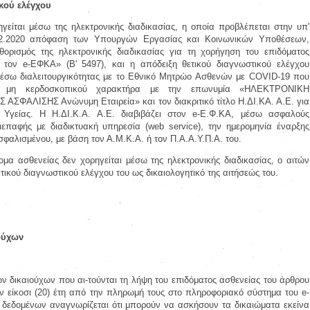
κού ελέγχου
γείται μέσω της ηλεκτρονικής διαδικασίας, η οποία προβλέπεται στην υπ'
7.12.2020 απόφαση των Υπουργών Εργασίας και Κοινωνικών Υποθέσεων,
θορισμός της ηλεκτρονικής διαδικασίας για τη χορήγηση του επιδόματος
 τον e-ΕΦΚΑ» (Β' 5497), και η απόδειξη θετικού διαγνωστικού ελέγχου
μέσω διαλειτουργικότητας με το Εθνικό Μητρώο Ασθενών με COVID-19 που
ία μη κερδοσκοπικού χαρακτήρα με την επωνυμία «ΗΛΕΚΤΡΟΝΙΚΗ
ΦΑΛΙΣΗΣ Ανώνυμη Εταιρεία» και τον διακριτικό τίτλο Η.ΔΙ.ΚΑ. Α.Ε. για
 Υγείας. Η Η.ΔΙ.Κ.Α. Α.Ε. διαβιβάζει στον e-Ε.Φ.ΚΑ, μέσω ασφαλούς
ιεπαφής με διαδικτυακή υπηρεσία (web service), την ημερομηνία έναρξης
αλισμένου, με βάση τον Α.Μ.Κ.Α. ή τον Π.Α.Α.Υ.Π.Α. του.
μα ασθενείας δεν χορηγείται μέσω της ηλεκτρονικής διαδικασίας, ο αιτών
τικού διαγνωστικού ελέγχου του ως δικαιολογητικό της αιτήσεώς του.
ούχων
 δικαιούχων που αι-τούνται τη λήψη του επιδόματος ασθενείας του άρθρου
ον είκοσι (20) έτη από την πληρωμή τους στο πληροφοριακό σύστημα του e-
 δεδομένων αναγνωρίζεται ότι μπορούν να ασκήσουν τα δικαιώματα εκείνα