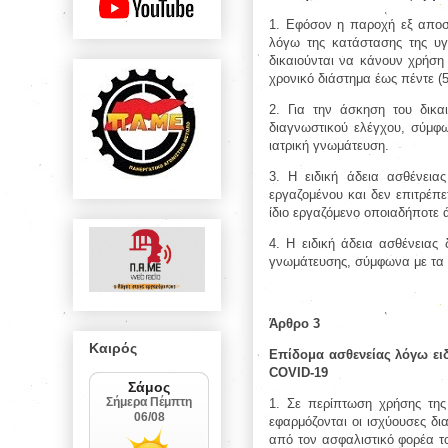
1. Εφόσον η παροχή εξ αποστά
λόγω της κατάστασης της υγε
δικαιούνται να κάνουν χρήση
χρονικό διάστημα έως πέντε (
2. Για την άσκηση του δικαι
διαγνωστικού ελέγχου, σύμφω
ιατρική γνωμάτευση.
3. Η ειδική άδεια ασθένεια
εργαζομένου και δεν επιτρέπετ
ίδιο εργαζόμενο οποιαδήποτε 
4. Η ειδική άδεια ασθένειας 
γνωμάτευσης, σύμφωνα με τα 
Άρθρο 3
Καιρός
Επίδομα ασθενείας λόγω ει
COVID-19
1. Σε περίπτωση χρήσης της
εφαρμόζονται οι ισχύουσες δι
από τον ασφαλιστικό φορέα το