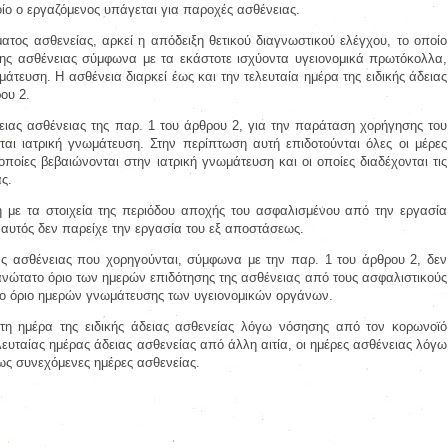
ίο ο εργαζόμενος υπάγεται για παροχές ασθένειας.
ματος ασθενείας, αρκεί η απόδειξη θετικού διαγνωστικού ελέγχου, το οποίο
 της ασθένειας σύμφωνα με τα εκάστοτε ισχύοντα υγειονομικά πρωτόκολλα,
ωμάτευση. Η ασθένεια διαρκεί έως και την τελευταία ημέρα της ειδικής άδειας
ου 2.
δειας ασθένειας της παρ. 1 του άρθρου 2, για την παράταση χορήγησης του
ται ιατρική γνωμάτευση. Στην περίπτωση αυτή επιδοτούνται όλες οι μέρες
οποίες βεβαιώνονται στην ιατρική γνωμάτευση και οι οποίες διαδέχονται τις
ας.
η με τα στοιχεία της περιόδου αποχής του ασφαλισμένου από την εργασία
 αυτός δεν παρείχε την εργασία του εξ αποστάσεως.
ιας ασθένειας που χορηγούνται, σύμφωνα με την παρ. 1 του άρθρου 2, δεν
ανώτατο όριο των ημερών επιδότησης της ασθένειας από τους ασφαλιστικούς
το όριο ημερών γνωμάτευσης των υγειονομικών οργάνων.
η ημέρα της ειδικής άδειας ασθενείας λόγω νόσησης από τον κορωνοϊό
λευταίας ημέρας άδειας ασθενείας από άλλη αιτία, οι ημέρες ασθένειας λόγω
ως συνεχόμενες ημέρες ασθενείας.