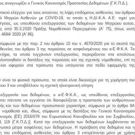
υς αναγνωρίζει ο Γενικός Κανονισμός Προστασίας Δεδομένων (Γ.Κ.Π.Δ.).
στικού ελέγχου για τους αιτούντες τη λήψη επιδόματος ασθενείας του άρθρου
κό Μητρώο Ασθενών με COVID-19, το οποίο η Η.ΔΙ.Κ.Α. Α.Ε. τηρεί για
Υγείας, ως υπευθύνου επεξεργασίας των δεδομένων του Μητρώου αυτού,
 από 30.3.2020 Πράξης Νομοθετικού Περιεχομένου (Α' 75), όπως αυτή
 4684/ 2020 (Α' 86).
σύμφωνα με την παρ. 2 του άρθρου 15 του ν. 4670/2020 για το σκοπό της
θενείας του άρθρου 3 της παρούσας σε ασφαλισμένους του e-Ε.Φ.Κ.Α. Τα
τήρα, τα οποία τυγχάνουν επεξεργασίας, περιορίζονται στα απολύτως
λοποιηθούν οι διατάξεις της παρούσας και της σχετικής νομοθεσίας, επί τη
ι, και αφορούν στα πρόσωπα που υπάγονται στο πεδίο εφαρμογής της
είναι τα φυσικά πρόσωπα, τα οποία είναι δικαιούχοι για τη χορήγηση του
ρου 3 και υποβάλλουν τη σχετική ηλεκτρονική αίτηση.
εξεργασία των δεδομένων, ο e-Ε.Φ.Κ.Α., ως υπεύθυνος επεξεργασίας
ει πάντοτε να εγγυάται ότι διασφαλίζεται η προστασία των ανθρώπινων
 ζωής και των δεδομένων προσωπικού χαρακτήρα, σύμφωνα με το άρθρο 9Α
 νομοθεσία και, ιδίως, σύμφωνα με τις διατάξεις του Γενικού Κανονισμού
νισμός (ΕΕ) 2016/679 του Ευρωπαϊκού Κοινοβουλίου και του Συμβουλίου,
L 119 (Γ.Κ.Π.Δ.)]. Κατά την επεξεργασία των δεδομένων λαμβάνονται τα
ανωτικά μέτρα ασφάλειας των δεδομένων. Η πρόσβαση στα δεδομένα και η
η του επιδόματος ασθενείας του άρθρου 3 επιτρέπονται μόνο με χρήση