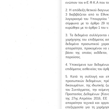
ενώπιον του e-Ε.Φ.Κ.Α που το
2. Η απόδειξη θετικού διαγνω
3 διαβιβάζεται από το Εθνι
λογαριασμό του Υπουργείου 
σύμφωνα με το άρθρο 29 της
κυρώθηκε με το άρθρο 1 του ν.
3. Τα δεδομένα συλλέγονται 
χορήγησης του επιδόματος ασ
δεδομένα προσωπικού χαρακ
απαραίτητα, προκειμένου να υ
βάσει της οποίας εκδίδετα
παρούσας.
4. Υποκείμενα των δεδομένων 
επιδόματος ασθενείας του άρθ
5. Κατά τη συλλογή και επ
προσωπικών δεδομένων, πρέπ
δικαιωμάτων, της ιδιωτικής
του Συντάγματος, την κείμενη
Προστασίας Δεδομένων [Κανο
της 27ης Απριλίου 2016, ΕΕ 
απαραίτητα τεχνικά και οργ
επεξεργασία για τη χορήγησ