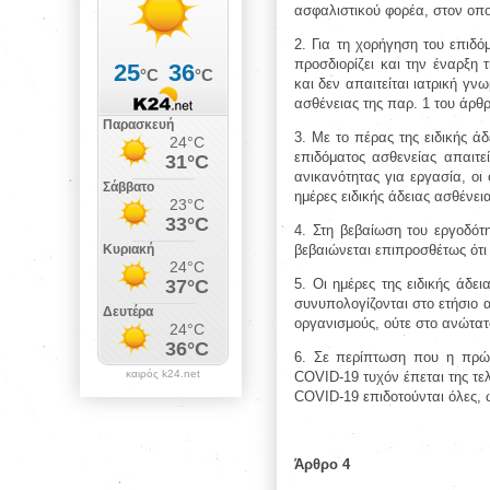
ασφαλιστικού φορέα, στον οπο
2. Για τη χορήγηση του επιδό
προσδιορίζει και την έναρξη
και δεν απαιτείται ιατρική γν
ασθένειας της παρ. 1 του άρθρ
3. Με το πέρας της ειδικής ά
επιδόματος ασθενείας απαιτεί
ανικανότητας για εργασία, οι 
ημέρες ειδικής άδειας ασθένει
4. Στη βεβαίωση του εργοδότ
βεβαιώνεται επιπροσθέτως ότι
5. Οι ημέρες της ειδικής άδε
συνυπολογίζονται στο ετήσιο 
οργανισμούς, ούτε στο ανώτα
6. Σε περίπτωση που η πρώτ
καιρός k24.net
COVID-19 τυχόν έπεται της τε
COVID-19 επιδοτούνται όλες, 
Άρθρο 4