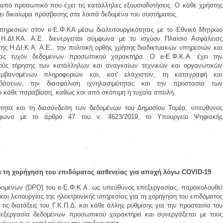
από προσωπικό που έχει τις κατάλληλες εξουσιοδοτήσεις. Ο κάθε χρήστης
ει δικαίωμα πρόσβασης στα λοιπά δεδομένα του συστήματος.
υπηρεσιών στον e-Ε.Φ.ΚΑ μέσω διαλειτουργικότητας με το Εθνικό Μητρώο
.ΔΙ.ΚΑ. Α.Ε. διενεργείται σύμφωνα με το ισχύον Πλαίσιο Ασφάλειας
ς Η.ΔΙ.Κ.Α. Α.Ε., την πολιτική ορθής χρήσης διαδικτυακών υπηρεσιών και
σίας τυχόν δεδομένων προσωπικού χαρακτήρα. Ο e-Ε.Φ.Κ.Α. έχει την
ούς τήρησης των κατάλληλων και αναγκαίων τεχνικών και οργανωτικών
μβανομένων πληροφοριών και, κατ' ελάχιστον, τη καταγραφή και
άσεων, την διασφάλιση ιχνηλασιμότητας και την προστασία των
 κάθε παραβίαση, καθώς και από σκόπιμη ή τυχαία απειλή.
κότητα και τη διασύνδεση των δεδομένων του Δημοσίου Τομέα, υπεύθυνος
ύμφωνα με το άρθρο 47 του ν. 4623/2019, το Υπουργείο Ψηφιακής
α τη χορήγηση του επιδόματος ασθενείας για αποχή λόγω COVID-19
ομένων (DPO) του e-Ε.Φ.Κ.Α. ως υπεύθυνος επεξεργασίας, παρακολουθεί
αι λειτουργίας της ηλεκτρονικής υπηρεσίας για τη χορήγηση του επιδόματος
τις διατάξεις του Γ.Κ.Π.Δ. και κάθε άλλης ρύθμισης για την προστασία του
εξεργασία δεδομένων προσωπικού χαρακτήρα και συνεργάζεται με τους