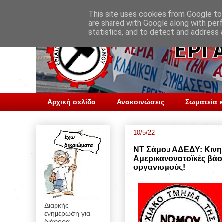
This site uses cookies from Google to 
are shared with Google along with per
statistics, and to detect and address 
Αρχική σελίδα
Ανακοινώσεις
Σωματεία κ
10/5/22
ΝΤ Σάμου ΑΔΕΔΥ: Κινητ
Αμερικανονατοϊκές βάσε
οργανισμούς!
Διαρκής
ενημέρωση για
διάφορα