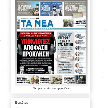
Τα
πρωτοσέλιδα
των
εφημερίδων
Ετικέτες