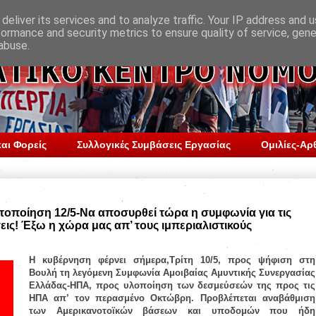
deliver its services and to analyze traffic. Your IP address and 
formance and security metrics to ensure quality of service, gen
abuse.
αι Φορείς
Συλλογικές Συμβάσεις Εργασίας
Ομιλίες-Αρ
οποίηση 12/5-Να αποσυρθεί τώρα η συμφωνία για τις
ις! Έξω η χώρα μας απ’ τους ιμπεριαλιστικούς
Η κυβέρνηση φέρνει σήμερα,Τρίτη 10/5, προς ψήφιση στη
Βουλή τη λεγόμενη Συμφωνία Αμοιβαίας Αμυντικής Συνεργασίας
Ελλάδας-ΗΠΑ, προς υλοποίηση των δεσμεύσεών της προς τις
ΗΠΑ απ’ τον περασμένο Οκτώβρη. Προβλέπεται αναβάθμιση
των Αμερικανοτοϊκών βάσεων και υποδομών που ήδη