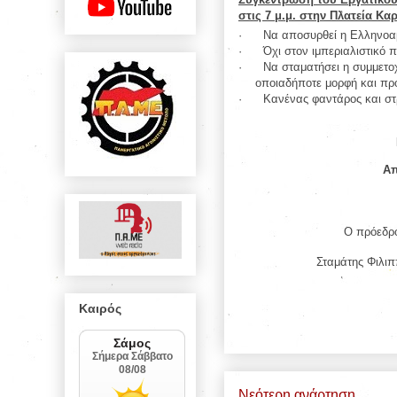
στις 7 μ.μ. στην Πλατεία Κ
·
Να αποσυρθεί η Ελληνοαμ
·
Όχι στον ιμπεριαλιστικό 
·
Να σταματήσει η συμμετο
οποιαδήποτε μορφή και πρ
·
Κανένας φαντάρος και στ
Απ
Ο π
Σταμάτη
Καιρός
Νεότερη ανάρτηση