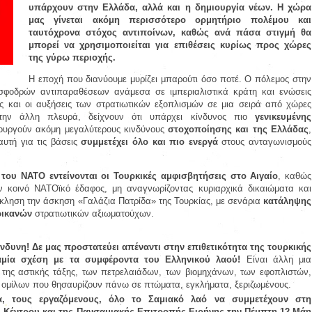
υπάρχουν στην Ελλάδα, αλλά και η δημιουργία νέων. Η χώρα
μας γίνεται ακόμη περισσότερο
ορμητήριο πολέμου
και
ταυτόχρονα
στόχος αντιποίνων
, καθώς ανά πάσα στιγμή θα
μπορεί να χρησιμοποιείται για επιθέσεις κυρίως προς χώρες
της γύρω περιοχής.
Η εποχή που διανύουμε μυρίζει μπαρούτι όσο ποτέ. Ο πόλεμος στην
σφοδρών αντιπαραθέσεων ανάμεσα σε ιμπεριαλιστικά κράτη και ενώσεις
ς και οι αυξήσεις των στρατιωτικών εξοπλισμών σε μια σειρά από χώρες
την άλλη πλευρά, δείχνουν ότι υπάρχει κίνδυνος πιο
γενικευμένης
ιουργούν ακόμη μεγαλύτερους κινδύνους
στοχοποίησης και της Ελλάδας
,
υτή για τις βάσεις
συμμετέχει όλο και πιο ενεργά
στους ανταγωνισμούς
ς του ΝΑΤΟ εντείνονται οι Τουρκικές αμφισβητήσεις στο Αιγαίο
, καθώς
ν κοινό ΝΑΤΟϊκό έδαφος, μη αναγνωρίζοντας κυριαρχικά δικαιώματα και
κληση την άσκηση «Γαλάζια Πατρίδα» της Τουρκίας, με σενάρια
κατάληψης
ρικανών
στρατιωτικών αξιωματούχων.
ίνδυνη! Δε μας προστατεύει απέναντι στην επιθετικότητα της τουρκικής
καμία σχέση με τα συμφέροντα του Ελληνικού λαού!
Είναι άλλη μια
της αστικής τάξης, των πετρελαιάδων, των βιομηχάνων, των εφοπλιστών,
 ομίλων που θησαυρίζουν πάνω σε πτώματα, εγκλήματα, ξεριζωμένους.
, τους εργαζόμενους, όλο το Σαμιακό λαό να συμμετέχουν στη
 Κέντρου και της Πανσαμιακής Επιτροπής Ειρήνης την Πέμπτη 12 Μάη