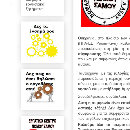
εργασιακά
ζητήματα
Ουκρανία, στο πλαίσιο των 
(ΗΠΑ-ΕΕ, Ρωσία-Κίνα), καθώ
προσκείμενες στη μία ή σ
σύγκρουσης
. Όλα αυτά δημ
που και με συμφωνίες όπως α
αυτούς.
Ταυτόχρονα,
με τις ευλογίε
παρουσιάζεται η περιοχή σα
σύνορα, με πιο πρόσφατη πρό
νησιού
και με
επίβλεψη Αμε
Συναδέλφισσες, συνάδελφοι,
Αυτή η συμφωνία είναι επικ
αστικής τάξης! Δεν έχει 
συμφωνία για τα συμφέροντα 
των μεγάλων επιχειρηματικών
Καλούμε όλα τα σωματεία
Συγκέντρωση του Εργατικού