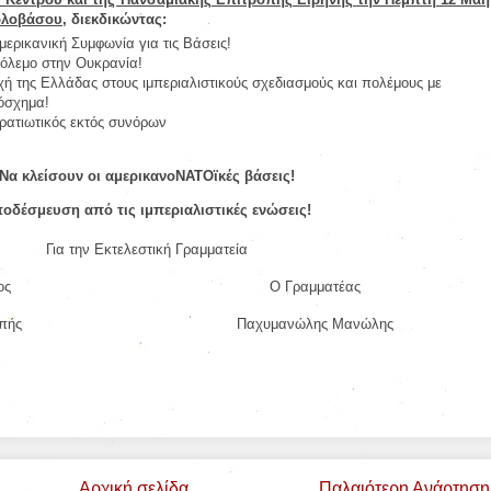
αρλοβάσου
, διεκδικώντας:
ερικανική Συμφωνία για τις Βάσεις!
πόλεμο στην Ουκρανία!
χή της Ελλάδας στους ιμπεριαλιστικούς σχεδιασμούς και πολέμους με
όσχημα!
ρατιωτικός εκτός συνόρων
Να κλείσουν οι αμερικανοΝΑΤΟϊκές βάσεις!
οδέσμευση από τις ιμπεριαλιστικές ενώσεις!
Για την Εκτελεστική Γραμματεία
ρόεδρος Ο Γραμματέας
ς Φιλιππής Παχυμανώλης Μανώλης
Αρχική σελίδα
Παλαιότερη Ανάρτηση