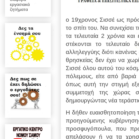
εργασιακά
ζητήματα
ο 19χρονος Σισσέ ως πρόσ
το σπίτι του. Να συνεχίσει 
τα τελευταία 2 χρόνια και
στέκονται το τελευταίο 
αλληλεγγύης διότι κανένα
θρησκείας δεν έχει να χωρ
Σισσέ όλου αυτού του κόσμο
πόλεμους, είτε από βαριά
όπως αυτή την στιγμή εξε
συμμετοχή της χώρας στ
δημιουργώντας νέα τεράστ
Η δήθεν ευαισθητοποίηση 
προηγούμενης κυβέρνησης
προσφυγόπουλα, που προ
απελάσουν ή να τα χρησι