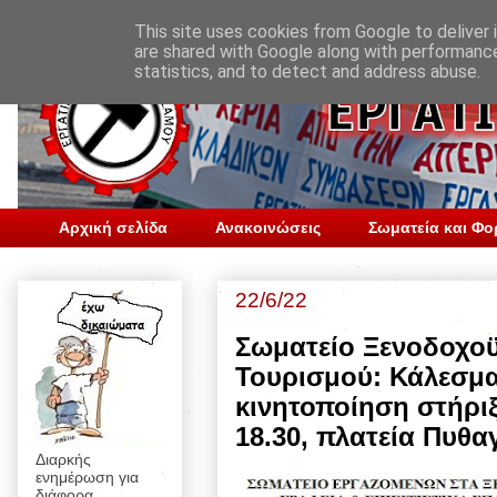
This site uses cookies from Google to deliver i
are shared with Google along with performance
statistics, and to detect and address abuse.
Αρχική σελίδα
Ανακοινώσεις
Σωματεία και Φο
22/6/22
Σωματείο Ξενοδοχοϋ
Τουρισμού: Κάλεσμα
κινητοποίηση στήριξ
18.30, πλατεία Πυθ
Διαρκής
ενημέρωση για
διάφορα