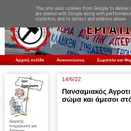
This site uses cookies from Google to deliver i
are shared with Google along with performance
statistics, and to detect and address abuse.
Αρχική σελίδα
Ανακοινώσεις
Σωματεία και Φο
14/6/22
Πανσαμιακός Αγροτι
σώμα και άμεσοι στ
Διαρκής
ενημέρωση για
διάφορα