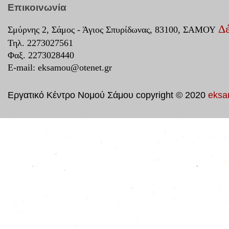
Επικοινωνία
Δέ
Σμύρνης 2, Σάμος - Άγιος Σπυρίδωνας, 83100, ΣΑΜΟΥ
Τηλ. 2273027561
Φαξ. 2273028440
E-mail:
eksamou@otenet.gr
Εργατικό Κέντρο Νομού Σάμου copyright © 2020
eksa