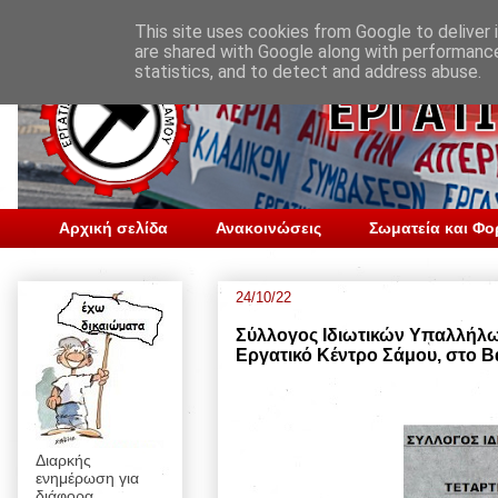
This site uses cookies from Google to deliver i
are shared with Google along with performance
statistics, and to detect and address abuse.
Αρχική σελίδα
Ανακοινώσεις
Σωματεία και Φο
24/10/22
Σύλλογος Ιδιωτικών Υπαλλήλων
Εργατικό Κέντρο Σάμου, στο Β
Διαρκής
ενημέρωση για
διάφορα