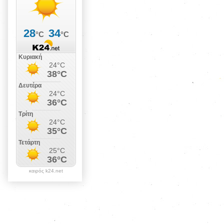
καιρός k24.net