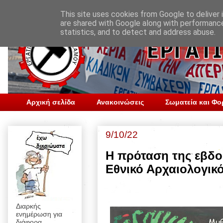
This site uses cookies from Google to deliver i
are shared with Google along with performance
statistics, and to detect and address abuse.
Αρχική σελίδα
Ανακοινώσεις
Σωματεία και Φο
9/10/22
Η πρόταση της εβδο
Εθνικό Αρχαιολογικ
Διαρκής
ενημέρωση για
διάφορα