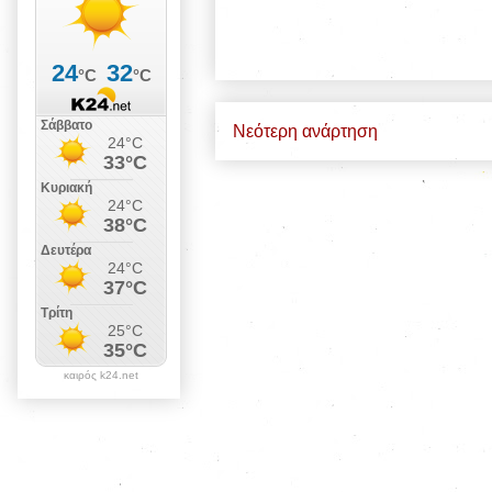
Νεότερη ανάρτηση
καιρός k24.net