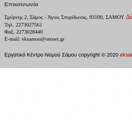
Επικοινωνία
Δέ
Σμύρνης 2, Σάμος - Άγιος Σπυρίδωνας, 83100, ΣΑΜΟΥ
Τηλ. 2273027561
Φαξ. 2273028440
E-mail:
eksamou@otenet.gr
Εργατικό Κέντρο Νομού Σάμου copyright © 2020
eksa