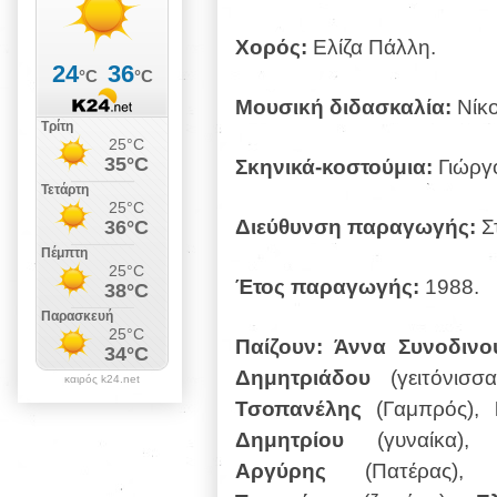
Χορός:
Ελίζα Πάλλη.
Μουσική διδασκαλία:
Νίκ
Σκηνικά-κοστούμια:
Γιώργ
Διεύθυνση παραγωγής:
Σ
Έτος παραγωγής:
1988.
Παίζουν: Άννα Συνοδιν
Δημητριάδου
(γειτόνισσα
καιρός k24.net
Τσοπανέλης
(Γαμπρός),
Κ
Δημητρίου
(γυναίκα),
Τ
Αργύρης
(Πατέρας)