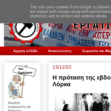
This site uses cookies from Google to deliver i
are shared with Google along with performance
statistics, and to detect and address abuse.
Αρχική σελίδα
Ανακοινώσεις
Σωματεία και Φο
13/12/22
Η πρόταση της εβδ
Λόρκα
Διαρκής
ενημέρωση για
διάφορα