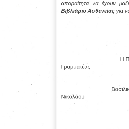
απαραίτητα να έχουν μαζ
Βιβλιάριο Ασθενείας
για 
Με συναδελφι
Για την
Η 
Γραμματέας
Βασιλι
Νικολάου