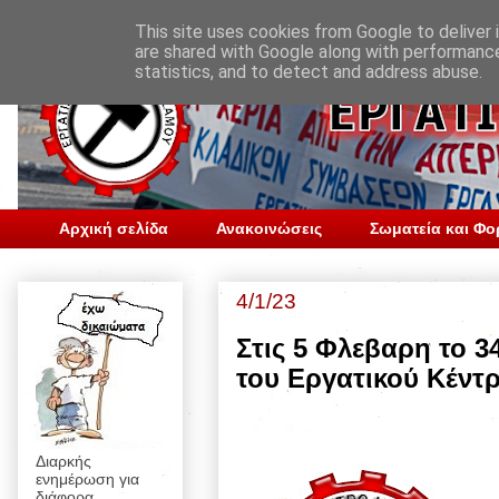
This site uses cookies from Google to deliver i
are shared with Google along with performance
statistics, and to detect and address abuse.
Αρχική σελίδα
Ανακοινώσεις
Σωματεία και Φο
4/1/23
Στις 5 Φλεβαρη το 
του Εργατικού Κέντ
Διαρκής
ενημέρωση για
διάφορα