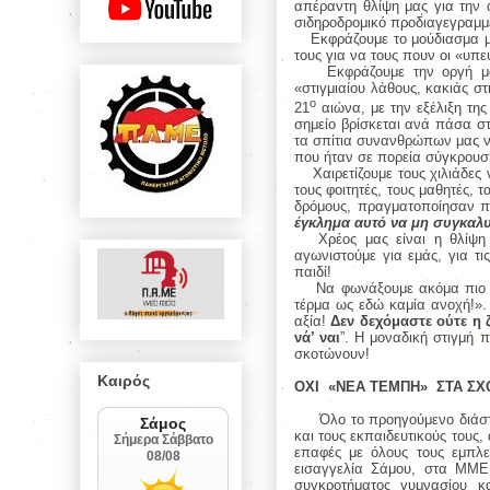
απέραντη θλίψη μας για την
σιδηροδρομικό προδιαγεγραμμ
Εκφράζουμε το μούδιασμα 
τους για να τους πουν οι «υπε
Εκφράζουμε την οργή μ
«στιγμιαίου λάθους, κακιάς στ
ο
21
αιώνα, με την εξέλιξη της
σημείο βρίσκεται ανά πάσα στ
τα σπίτια συνανθρώπων μας να
που ήταν σε πορεία σύγκρουση
Χαιρετίζουμε τους χιλιάδες
τους φοιτητές, τους μαθητές,
δρόμους, πραγματοποίησαν πο
έγκλημα αυτό να μη συγκαλυ
Χρέος μας είναι η θλίψη
αγωνιστούμε για εμάς, για τι
παιδί!
Να φωνάξουμε ακόμα πιο δ
τέρμα ως εδώ καμία ανοχή!».
αξία!
Δεν δεχόμαστε ούτε η 
νά’ ναι
”. Η μοναδική στιγμή 
σκοτώνουν!
Καιρός
ΟΧΙ
«ΝΕΑ ΤΕΜΠΗ»
ΣΤΑ ΣΧ
Όλο το προηγούμενο διάστη
και τους εκπαιδευτικούς τους
επαφές με όλους τους εμπλεκ
εισαγγελία Σάμου, στα ΜΜΕ 
συγκροτήματος γυμνασίου κ