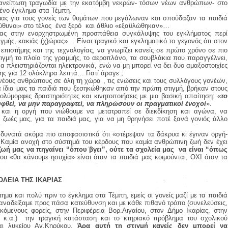
 ανείπωτη τραγωδία με την εκατόμβη νεκρών- τόσων νέων ανθρώπων- στο
ένο έγκλημα στα Τέμπη.
μας για τους γονείς των θυμάτων που μεγάλωναν και σπούδαζαν τα παιδιά
ύθυνοι» στο τέλος
ένα ξερό
και άθλιο «εξαϋλώθηκαν»…
ας στην ενορχηστρωμένη προσπάθεια συγκάλυψης του εγκλήματος περί
ιγμής, κακιάς (χ)ώρας»… Είναι τραγικό και εγκληματικό το γεγονός ότι στον
 επιστήμης και της τεχνολογίας, να γνωρίζει κανείς σε πρώτο χρόνο σε πιο
ιγμή το πλοίο της γραμμής, το αεροπλάνο, τα σουβλάκια που παραγγέλνει,
 πλειστηριάζονται ηλεκτρονικά, ενώ να μη μπορεί να δει δυο αμαξοστοιχίες
ς για 12 ολόκληρα λεπτά… Γιατί άραγε ;
 νέους ανθρώπους σε όλη τη χώρα , τις ενώσεις και τους συλλόγους γονέων,
 τα ίδια μας τα παιδιά που ξεσηκώθηκαν από την πρώτη στιγμή, βρήκαν στους
λύμορφες δραστηριότητες και κινητοποιήσεις με μια βασική απαίτηση: «
το
φθεί, να μην παραγραφτεί, να πληρώσουν οι πραγματικοί ένοχοί
».
 και η οργή που νιώθουμε να μετατραπεί σε διεκδίκηση και αγώνα, να
ς ζωές μας, για τα παιδιά μας, για να μη θρηνήσει ποτέ ξανά γονιός άλλο
υνατά ακόμα πιο αποφασιστικά ότι «στέρεψαν τα δάκρυα κι έγιναν οργή-
 Καμία ανοχή στο σύστημά του κέρδους που καμία ανθρώπινη ζωή δεν έχει
ζωή μας να πηγαίνει “όπου βγει”, ούτε τα σχολεία μας να είναι “όπως
που «θα κάνουμε ησυχία» είναι όταν τα παιδιά μας κοιμούνται, ΟΧΙ όταν τα
ΟΛΕΙΑ ΤΗΣ ΙΚΑΡΙΑΣ
μα και πολύ πριν το έγκλημα στα Τέμπη, εμείς οι γονείς μαζί με τα παιδιά
, αναδείξαμε προς πάσα κατεύθυνση και με κάθε πιθανό τρόπο (συνελεύσεις,
όμενους φορείς, στην Περιφέρεια Βορ.Αιγαίου, στον Δήμο Ικαρίας, στην
κ.α.)
την τραγική κατάσταση και το κτηριακό πρόβλημα του σχολικού
αι λυκείου Αγ.Κηρύκου.
Άρα αυτή τη στιγμή κανείς δεν μπορεί να