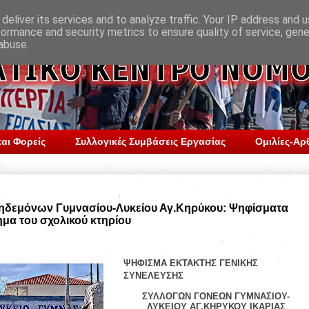
deliver its services and to analyze traffic. Your IP address and 
formance and security metrics to ensure quality of service, gen
abuse.
αι Φορείς
Συλλογικές Συμβάσεις Εργασίας
Ομιλίες-Αρ
Κηδεμόνων Γυμνασίου-Λυκείου Αγ.Κηρύκου: Ψηφίσματα
τημα του σχολικού κτηρίου
ΨΗΦΙΣΜΑ ΕΚΤΑΚΤΗΣ ΓΕΝΙΚΗΣ
ΣΥΝΕΛΕΥΣΗΣ
ΣΥΛΛΟΓΩΝ ΓΟΝΕΩΝ ΓΥΜΝΑΣΙΟΥ-
ΛΥΚΕΙΟΥ ΑΓ.ΚΗΡΥΚΟΥ ΙΚΑΡΙΑΣ