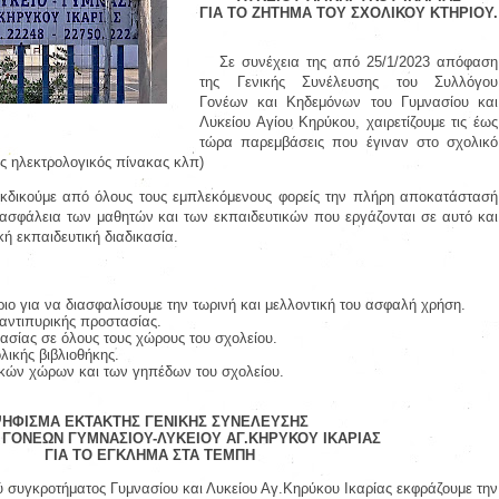
ΓΙΑ ΤΟ ΖΗΤΗΜΑ ΤΟΥ ΣΧΟΛΙΚΟΥ ΚΤΗΡΙΟΥ.
Σε συνέχεια της από 25/1/2023 απόφαση
της Γενικής Συνέλευσης του Συλλόγου
Γονέων και Κηδεμόνων του Γυμνασίου και
Λυκείου Αγίου Κηρύκου, χαιρετίζουμε τις έως
τώρα παρεμβάσεις που έγιναν στο σχολικό
ός ηλεκτρολογικός πίνακας κλπ)
εκδικούμε από όλους τους εμπλεκόμενους φορείς την πλήρη αποκατάστασή
ασφάλεια των μαθητών και των εκπαιδευτικών που εργάζονται σε αυτό και
κή εκπαιδευτική διαδικασία.
ήριο για να διασφαλίσουμε την τωρινή και μελλοντική του ασφαλή χρήση.
ντιπυρικής προστασίας.
ρασίας σε όλους τους χώρους του σχολείου.
λικής βιβλιοθήκης.
κών χώρων και των γηπέδων του σχολείου.
ΨΗΦΙΣΜΑ
ΕΚΤΑΚΤΗΣ ΓΕΝΙΚΗΣ ΣΥΝΕΛΕΥΣΗΣ
ΓΟΝΕΩΝ ΓΥΜΝΑΣΙΟΥ-ΛΥΚΕΙΟΥ ΑΓ.ΚΗΡΥΚΟΥ ΙΚΑΡΙΑΣ
ΓΙΑ ΤΟ ΕΓΚΛΗΜΑ ΣΤΑ ΤΕΜΠΗ
ού συγκροτήματος Γυμνασίου και Λυκείου Αγ.Κηρύκου Ικαρίας εκφράζουμε την