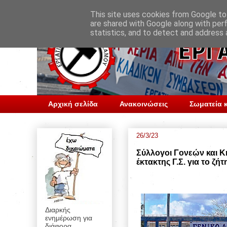
This site uses cookies from Google to 
are shared with Google along with per
statistics, and to detect and address 
Αρχική σελίδα
Ανακοινώσεις
Σωματεία κ
26/3/23
Σύλλογοι Γονεών και 
έκτακτης Γ.Σ. για το ζή
Διαρκής
ενημέρωση για
διάφορα