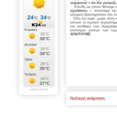
ισχυριστεί «
ότι δεν γνώριζε
Επειδή ως γονείς θέλουμε 
σχολάσεις
», απαιτούμε τη
σεισμική δραστηριότητα στις π
Εδώ και τώρα ,χωρίς άλλη 
κάνουν το σχολικό συγκρότημα
και συνθήκες που περιγράφο
συλλόγων γονέων των σχο
ΑΠΑΙΤΟΥΜΕ
.
καιρός k24.net
Νεότερη ανάρτηση