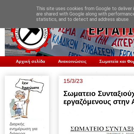
This site uses cookies from Google to deliver i
are shared with Google along with performance
statistics, and to detect and address abuse.
Αρχική σελίδα
Ανακοινώσεις
Σωματεία και Φο
15/3/23
Σωματειο Συνταξιού
εργαζόμενους στην 
Διαρκής
ενημέρωση για
διάφορα