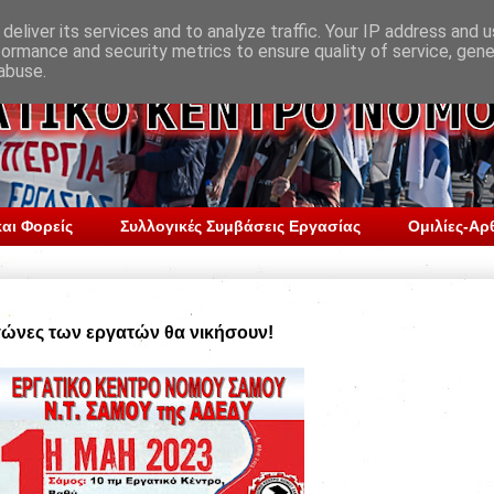
deliver its services and to analyze traffic. Your IP address and 
formance and security metrics to ensure quality of service, gen
abuse.
αι Φορείς
Συλλογικές Συμβάσεις Εργασίας
Ομιλίες-Αρ
γώνες των εργατών θα νικήσουν!