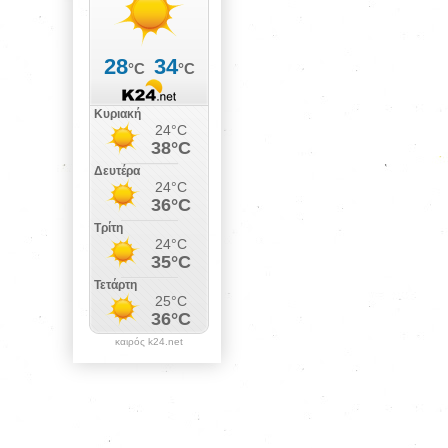
καιρός k24.net