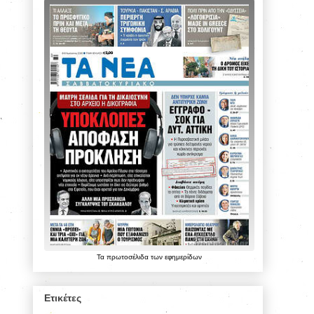
Τα
πρωτοσέλιδα
των
εφημερίδων
Ετικέτες