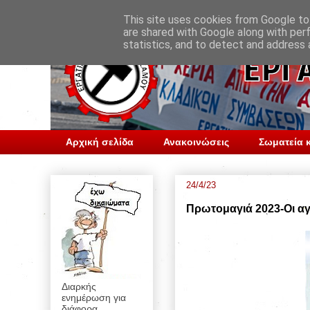
This site uses cookies from Google to 
are shared with Google along with per
statistics, and to detect and address 
Αρχική σελίδα
Ανακοινώσεις
Σωματεία κ
24/4/23
Πρωτομαγιά 2023-Οι α
Διαρκής
ενημέρωση για
διάφορα