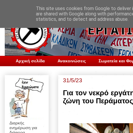
This site uses cookies from Google to deliver i
are shared with Google along with performance
statistics, and to detect and address abuse.
Αρχική σελίδα
Ανακοινώσεις
Σωματεία και Φο
31/5/23
Για τον νεκρό εργά
ζώνη του Περάματος
Διαρκής
ενημέρωση για
διάφορα