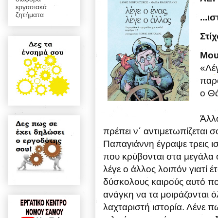
εργασιακά
ζητήματα
...ι
Στί
Μου
«Λέγ
παρα
ο Θ
Άλλω
πρέπει ν΄ αντιμετωπίζεται 
Παπαγιάννη έγραψε τρεις ισ
που κρύβονται στα μεγάλα ό
λέγε ο άλλος λοιπόν γιατί έ
δύσκολους καιρούς αυτό που
ανάγκη να τα μοιράζονται ό
λαχταριστή ιστορία. Λένε π