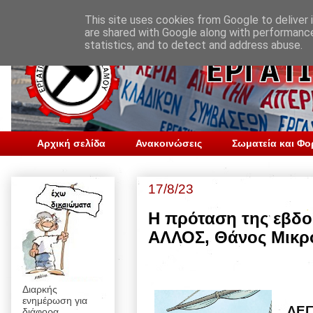
This site uses cookies from Google to deliver i
are shared with Google along with performance
statistics, and to detect and address abuse.
Αρχική σελίδα
Ανακοινώσεις
Σωματεία και Φο
17/8/23
Η πρόταση της εβδ
ΑΛΛΟΣ, Θάνος Μικρ
Διαρκής
ενημέρωση για
ΛΕΓ
διάφορα