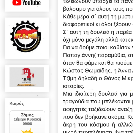
τελειώνουν υπάρχει το πανδ
βάλσαμο για όλους τους πο
Κάθε μέρα σ΄ αυτή τη μυστ
διαφορετικοί κι όλοι ξέρουν
Σ΄ αυτή τη δουλειά η παρέα
όχι μόνο μεγάλη αλλά και ε
Για να δούμε ποιοι καθίσαν
Παπαγιάννη( παραμύθια, στί
όταν θα φάμε και θα πιούμ
Κώστας Θωμαίδης, η Άννα Λ
Τζίμη δηλαδή ο Θάνος Μικρ
ιστορίες.
Μια ιδιαίτερη δουλειά για 
τραγούδια που μπλέκονται 
Καιρός
αφηγητές ταξιδεύουν αναζητ
που δεν βρήκανε ακόμα. Και
άκρη του κόσμου ή αλλιώς 
μικρή περιπλάνηση, ένα ταξίδ