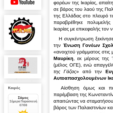
φορέων της Ικαρίας, απαίτ
σε βάρος του λαού της Παλ
της Ελλάδας στο πλευρό τ
παραβρέθηκε πολυμελής
Ικαρίας με επικεφαλής τον
H
συγκέντρωση ξεκίνησε
την
Ένωση Γονέων Σχολε
«ανοιχτού γράμματος στις 
Μαυρίκη
, εκ μέρους της
(μέλος ΟΓΕ), ενώ απαγγέλ
της Γάζας
» από την
Ευ
Αυτοαπασχολουμένων Ικ
Αίσθηση όμως και πα
Καιρός
παρέμβαση της Κωνσταντίνα
απαιτώντας να σταματήσουν 
βάρος των Παλαιστινίων κα