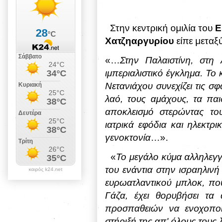
Στην κεντρική ομιλία του
Ε
Χατζηαργυρίου
είπε μεταξ
«…
Στην Παλαιστίνη, στη
ιμπεριαλιστικό έγκλημα. Το
Νετανιάχου συνεχίζει τις 
λαό, τους αμάχους, τα παιδ
αποκλεισμό στερώντας το
ιατρικά εφόδια και ηλεκτρι
γενοκτονία
…».
«
Το μεγάλο κύμα αλληλεγγ
του ενάντια στην ισραηλινή
καιρός k24.net
ευρωατλαντικού μπλοκ, που
Γάζα, έχει θορυβήσει τα 
προσπαθειών να ενοχοποι
στήριξή της απ' όλους τους