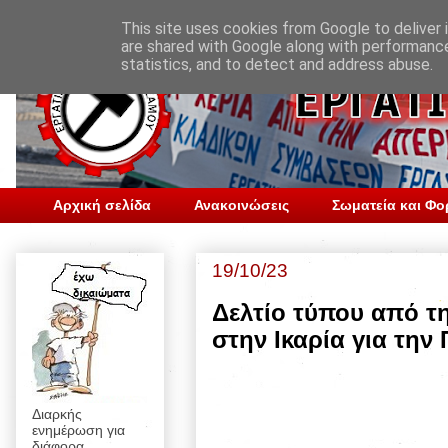
This site uses cookies from Google to deliver i
are shared with Google along with performance
statistics, and to detect and address abuse.
Αρχική σελίδα
Ανακοινώσεις
Σωματεία και Φο
19/10/23
Δελτίο τύπου από τ
στην Ικαρία για την
Διαρκής
ενημέρωση για
διάφορα