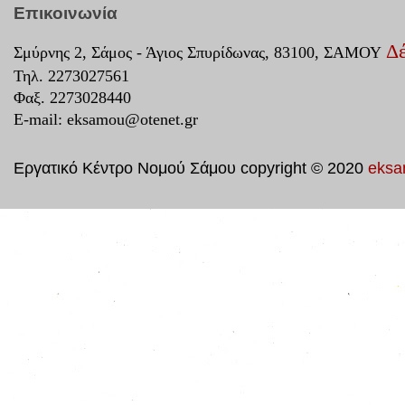
Επικοινωνία
Δέ
Σμύρνης 2, Σάμος - Άγιος Σπυρίδωνας, 83100, ΣΑΜΟΥ
Τηλ. 2273027561
Φαξ. 2273028440
E-mail:
eksamou@otenet.gr
Εργατικό Κέντρο Νομού Σάμου copyright © 2020
eksa