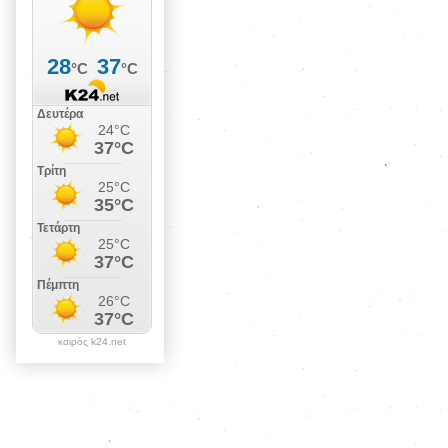
καιρός k24.net