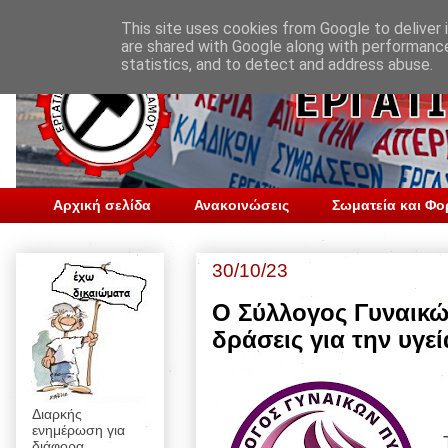
This site uses cookies from Google to deliver i
are shared with Google along with performance
statistics, and to detect and address abuse.
Αρχική σελίδα
Ανακοινώσεις
Σωματεία και Φο
30/10/23
Ο Σύλλογος Γυναικώ
δράσεις για την υγεί
Διαρκής
ενημέρωση για
διάφορα