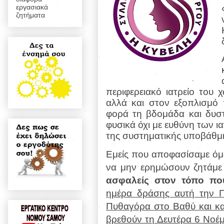
εργασιακά
ζητήματα
περιφερειακό ιατρείο του
αλλά και στον εξοπλισμό π
φορά τη βδομάδα και δυστ
φυσικά όχι με ευθύνη των ι
της συστηματικής υποβάθμι
Εμείς που αποφασίσαμε όμ
να μην ερημώσουν ζητάμε
ασφαλείς στον τόπο πο
ημέρα δράσης αυτή την Π
Πυθαγόρα στο Βαθύ και κα
βρεθούν τη Δευτέρα 6 Νοέμ