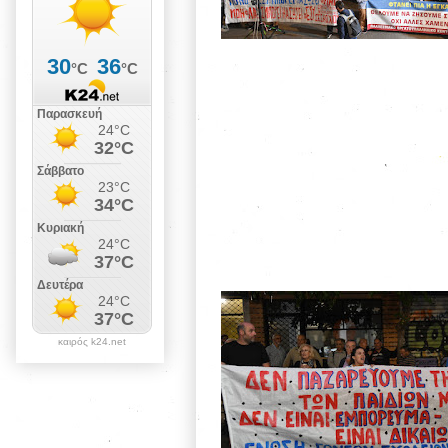
καιρός k24.net