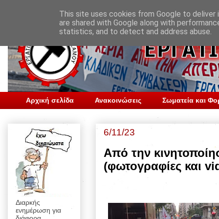
This site uses cookies from Google to deliver i
are shared with Google along with performance
statistics, and to detect and address abuse.
Αρχική σελίδα
Ανακοινώσεις
Σωματεία και Φο
6/11/23
Από την κινητοποίη
(φωτογραφίες και vi
Διαρκής
ενημέρωση για
διάφορα