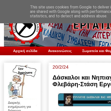
This site uses cookies from Google to deliver i
are shared with Google along with performance
statistics, and to detect and address abuse.
Αρχική σελίδα
Ανακοινώσεις
Σωματεία και Φο
20/2/24
Δάσκαλοι και Νηπια
Φλεβάρη-Στάση Εργ
Διαρκής
ενημέρωση για
διάφορα