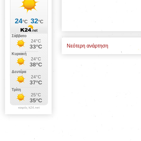
Νεότερη ανάρτηση
καιρός k24.net