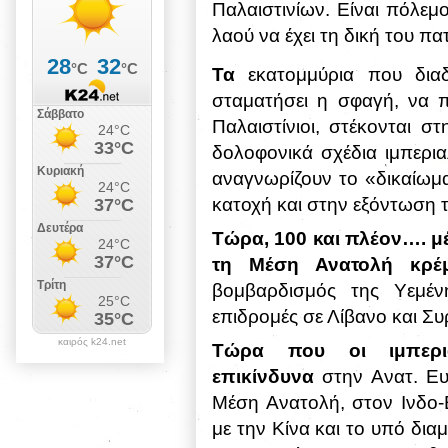
Παλαιστινίων. Είναι πόλεμ
λαού να έχει τη δική του πα
Τα
εκατομμύρια που δια
σταματήσει η σφαγή, να 
Παλαιστίνιοι, στέκονται σ
δολοφονικά σχέδια ιμπερι
αναγνωρίζουν το «δικαίωμ
κατοχή και στην εξόντωση 
Τώρα, 100 και πλέον…. μέ
τη Μέση Ανατολή κρέ
βομβαρδισμός της Υεμέν
επιδρομές σε Λίβανο και Συρ
καιρός k24.net
Τώρα που οι ιμπεριαλ
επικίνδυνα
στην Ανατ. Ευ
Μέση Ανατολή, στον Ινδο-
με την Κίνα και το υπό δια