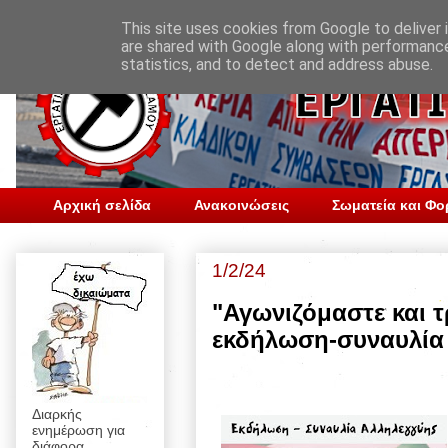
This site uses cookies from Google to deliver i
are shared with Google along with performance
statistics, and to detect and address abuse.
Αρχική σελίδα
Ανακοινώσεις
Σωματεία και Φο
1/2/24
"Αγωνιζόμαστε και τ
εκδήλωση-συναυλία 
Διαρκής
ενημέρωση για
διάφορα