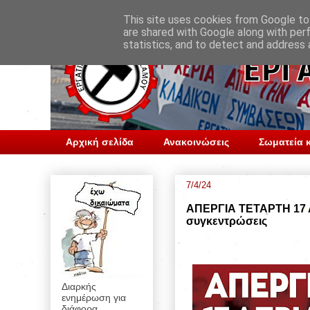
This site uses cookies from Google to 
are shared with Google along with per
statistics, and to detect and address 
Αρχική σελίδα
Ανακοινώσεις
Σωματεία κ
7/4/24
ΑΠΕΡΓΙΑ ΤΕΤΑΡΤΗ 17 ΑΠ
συγκεντρώσεις
Διαρκής
ενημέρωση για
διάφορα