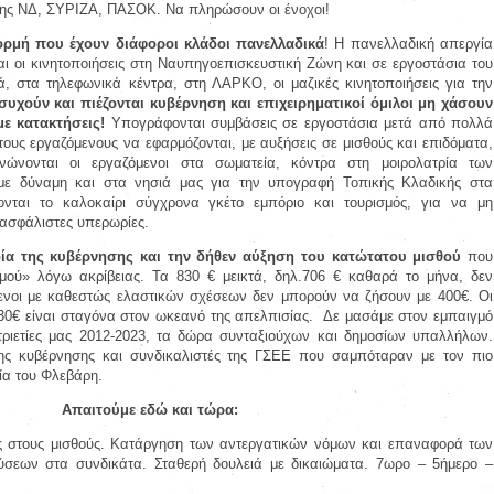
της ΝΔ, ΣΥΡΙΖΑ, ΠΑΣΟΚ. Να πληρώσουν οι ένοχοι!
ρμή που έχουν διάφοροι κλάδοι πανελλαδικά
! Η πανελλαδική απεργία
αι οι κινητοποιήσεις στη Ναυπηγοεπισκευστική Ζώνη και σε εργοστάσια του
ά, στα τηλεφωνικά κέντρα, στη ΛΑΡΚΟ, οι μαζικές κινητοποιήσεις για την
συχούν και πιέζονται κυβέρνηση και επιχειρηματικοί όμιλοι μη χάσουν
ε κατακτήσεις!
Υπογράφονται συμβάσεις σε εργοστάσια μετά από πολλά
τους εργαζόμενους να εφαρμόζονται, με αυξήσεις σε μισθούς και επιδόματα,
νώνονται οι εργαζόμενοι στα σωματεία, κόντρα στη μοιρολατρία των
με δύναμη και στα νησιά μας για την υπογραφή Τοπικής Κλαδικής στα
ονται το καλοκαίρι σύγχρονα γκέτο εμπόριο και τουρισμός, για να μη
ασφάλιστες υπερωρίες.
α της κυβέρνησης και την δήθεν αύξηση του κατώτατου μισθού
που
λμού» λόγω ακρίβειας. Τα 830 € μεικτά, δηλ.706 € καθαρά το μήνα, δεν
μενοι με καθεστώς ελαστικών σχέσεων δεν μπορούν να ζήσουν με 400€. Οι
30€ είναι σταγόνα στον ωκεανό της απελπισίας.
Δε μασάμε στον εμπαιγμό
τριετίες μας 2012-2023, τα δώρα συνταξιούχων και δημοσίων υπαλλήλων.
ης κυβέρνησης και συνδικαλιστές της ΓΣΕΕ που σαμπόταραν με τον πιο
ία του Φλεβάρη.
Απαιτούμε εδώ και τώρα:
ις στους μισθούς. Κατάργηση των αντεργατικών νόμων και επαναφορά των
ύσεων στα συνδικάτα. Σταθερή δουλειά με δικαιώματα. 7ωρο – 5ήμερο –