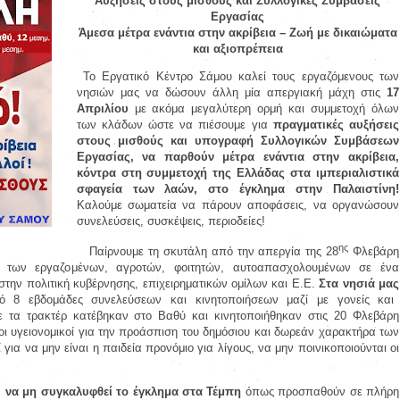
Αυξήσεις στους μισθούς και Συλλογικές Συμβάσεις
Εργασίας
Άμεσα μέτρα ενάντια στην ακρίβεια – Ζωή με δικαιώματα
και αξιοπρέπεια
Το Εργατικό Κέντρο Σάμου καλεί τους εργαζόμενους των
νησιών μας να δώσουν άλλη μία απεργιακή μάχη στις
17
Απριλίου
με ακόμα μεγαλύτερη ορμή και συμμετοχή όλων
των κλάδων ώστε να πιέσουμε για
πραγματικές αυξήσεις
στους μισθούς και υπογραφή Συλλογικών Συμβάσεων
Εργασίας, να παρθούν μέτρα ενάντια στην ακρίβεια,
κόντρα στη συμμετοχή της Ελλάδας στα ιμπεριαλιστικά
σφαγεία των λαών, στο έγκλημα στην Παλαιστίνη!
Καλούμε σωματεία να πάρουν αποφάσεις, να οργανώσουν
συνελεύσεις, συσκέψεις, περιοδείες!
ης
Παίρνουμε τη σκυτάλη από την απεργία της 28
Φλεβάρη
των εργαζομένων, αγροτών, φοιτητών, αυτοαπασχολουμένων σε ένα
την πολιτική κυβέρνησης, επιχειρηματικών ομίλων και Ε.Ε.
Στα νησιά μας
ό 8 εβδομάδες συνελεύσεων και κινητοποιήσεων μαζί με γονείς και
με τα τρακτέρ κατέβηκαν στο Βαθύ και κινητοποιήθηκαν στις 20 Φλεβάρη
 οι υγειονομικοί για την προάσπιση του δημόσιου και δωρεάν χαρακτήρα των
 για να μην είναι η παιδεία προνόμιο για λίγους, να μην ποινικοποιούνται οι
,
να μη συγκαλυφθεί το έγκλημα στα Τέμπη
όπως προσπαθούν σε πλήρη