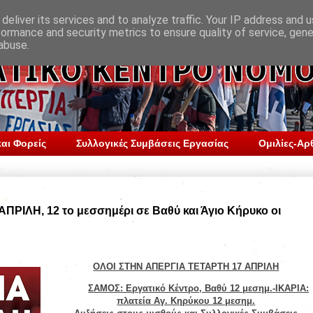
deliver its services and to analyze traffic. Your IP address and 
formance and security metrics to ensure quality of service, gen
abuse.
αι Φορείς
Συλλογικές Συμβάσεις Εργασίας
Ομιλίες-Αρ
ΡΙΛΗ, 12 το μεσσημέρι σε Βαθύ και Άγιο Κήρυκο οι
ΟΛΟΙ ΣΤΗΝ ΑΠΕΡΓΙΑ ΤΕΤΑΡΤΗ 17 ΑΠΡΙΛΗ
ΣΑΜΟΣ: Εργατικό Κέντρο, Βαθύ 12 μεσημ.-ΙΚΑΡΙΑ:
πλατεία Αγ. Κηρύκου 12 μεσημ.