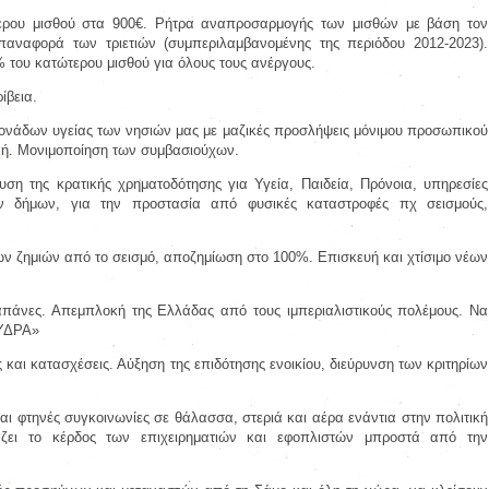
ερου μισθού στα 900€. Ρήτρα αναπροσαρμογής των μισθών με βάση τον
παναφορά των τριετιών (συμπεριλαμβανομένης της περιόδου 2012-2023).
 του κατώτερου μισθού για όλους τους ανέργους.
ίβεια
.
ονάδων υγείας των νησιών μας με μαζικές προσλήψεις μόνιμου προσωπικού
κή. Μονιμοποίηση των συμβασιούχων.
υση της κρατικής χρηματοδότησης για Υγεία, Παιδεία, Πρόνοια, υπηρεσίες
ων δήμων, για την προστασία από φυσικές καταστροφές πχ σεισμούς,
 ζημιών από το σεισμό, αποζημίωση στο 100%. Επισκευή και χτίσιμο νέων
δαπάνες. Απεμπλοκή της Ελλάδας από τους ιμπεριαλιστικούς πολέμους. Να
«ΥΔΡΑ»
 και κατασχέσεις. Αύξηση της επιδότησης ενοικίου, διεύρυνση των κριτηρίων
αι φτηνές συγκοινωνίες σε θάλασσα, στεριά και αέρα ενάντια στην πολιτική
άζει το κέρδος των επιχειρηματιών και εφοπλιστών μπροστά από την