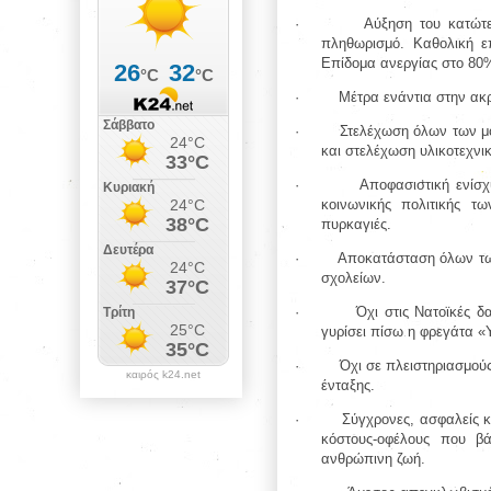
·
Αύξηση του κατώτ
πληθωρισμό. Καθολική ε
Επίδομα ανεργίας στο 80%
·
Μέτρα ενάντια στην ακρ
·
Στελέχωση όλων των μ
και στελέχωση υλικοτεχνι
·
Αποφασιστική ενίσχ
κοινωνικής πολιτικής τ
πυρκαγιές.
·
Αποκατάσταση όλων των
σχολείων.
·
Όχι στις Νατοϊκές 
γυρίσει πίσω η φρεγάτα 
·
Όχι σε πλειστηριασμούς
καιρός k24.net
ένταξης.
·
Σύγχρονες, ασφαλείς κ
κόστους-οφέλους που β
ανθρώπινη ζωή.