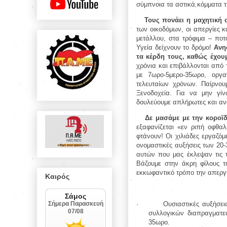
σύμπνοια τα αστικά κόμματα 
Τους πονάει η μαχητική ο
των οικοδόμων, οι απεργίες κ
μετάλλου, στα τρόφιμα – ποτ
Υγεία δείχνουν το δρόμο!
Ανη
τα κέρδη τους, καθώς έχουμ
χρόνια και επιβάλλονται από 
με 7ωρο-5μερο-35ωρο, οργα
τελευταίων χρόνων. Παίρνου
Ξενοδοχεία. Για να μην γίν
δουλεύουμε απλήρωτες και αν
Δε μασάμε με την κοροϊδί
εξαφανίζεται «εν ριπή οφθα
φτάνουν! Οι χιλιάδες εργαζό
ονομαστικές αυξήσεις των 20-
αυτών που μας έκλεψαν τις 
Βάζουμε στην άκρη φίλους τ
εκκωφαντικό τρόπο την απεργ
Καιρός
·
Ουσιαστικές αυξήσε
συλλογικών διαπραγματε
35ωρο.