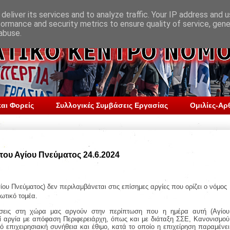
deliver its services and to analyze traffic. Your IP address and 
formance and security metrics to ensure quality of service, gen
abuse.
αι Φορείς
Συλλογικές Συμβάσεις Εργασίας
Ομιλίες-Αρ
του Αγίου Πνεύματος 24.6.2024
ίου Πνεύματος) δεν περιλαμβάνεται στις επίσημες αργίες που ορίζει ο νόμος
ιωτικό τομέα.
ρήσεις στη χώρα μας αργούν στην περίπτωση που η ημέρα αυτή (Αγίου
εί αργία με απόφαση Περιφερειάρχη, όπως και με διάταξη ΣΣΕ, Κανονισμού
ό επιχειρησιακή συνήθεια και έθιμο, κατά το οποίο η επιχείρηση παραμένει