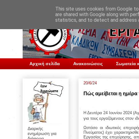
This site uses cookies from Google to 
are shared with Google along with per
statistics, and to detect and address 
Αρχική σελίδα
Ανακοινώσεις
Σωματεία κ
20/6/24
Πώς αμείβεται η ημέρα 
Η Δευτέρα 24 Ιουνίου 2024 (Αγ
για τους εργαζόμενους στον ιδ
Ωστόσο οι ιδιωτικές επιχει
Διαρκής
Πνεύματος) έχει χαρακτηρισθ
ενημέρωση για
Εργασίας της επιχείρησης, απ
διάφορα