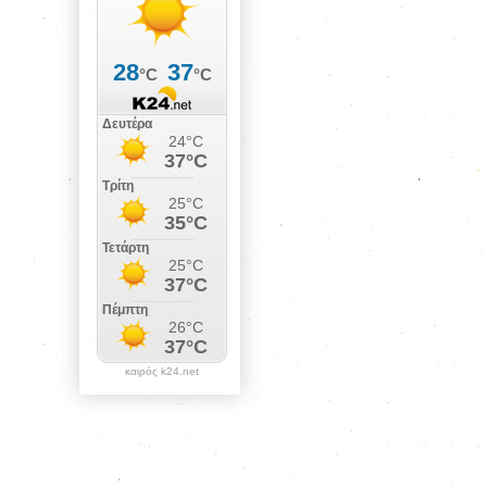
καιρός k24.net