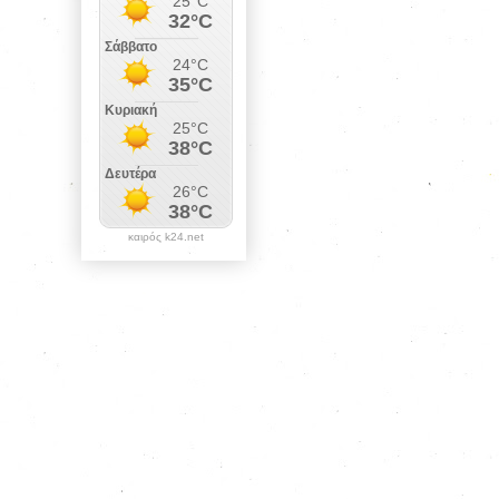
καιρός k24.net