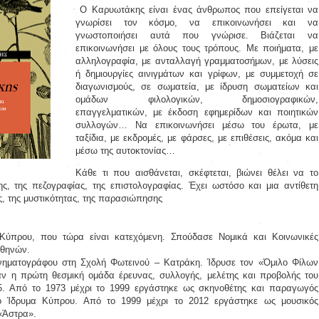
Ο Καρυωτάκης είναι ένας άνθρωπος που επείγεται να
γνωρίσει τον κόσμο, να επικοινωνήσει και να
γνωστοποιήσει αυτά που γνώρισε. Βιάζεται να
επικοινωνήσει με όλους τους τρόπους. Με ποιήματα, με
αλληλογραφία, με ανταλλαγή γραμματοσήμων, με λύσεις
ή δημιουργίες αινιγμάτων και γρίφων, με συμμετοχή σε
διαγωνισμούς, σε σωματεία, με ίδρυση σωματείων και
ομάδων φιλολογικών, δημοσιογραφικών,
επαγγελματικών, με έκδοση εφημερίδων και ποιητικών
συλλογών… Να επικοινωνήσει μέσω του έρωτα, με
ταξίδια, με εκδρομές, με φάρσες, με επιθέσεις, ακόμα και
μέσω της αυτοκτονίας…
Κάθε τι που αισθάνεται, σκέφτεται, βιώνει θέλει να το
ς, της πεζογραφίας, της επιστολογραφίας. Έχει ωστόσο και μια αντίθετη
, της μυστικότητας, της παρασιώπησης
Κύπρου, που τώρα είναι κατεχόμενη. Σπούδασε Νομικά και Κοινωνικές
Αθηνών.
ηματογράφου στη Σχολή Φωτεινού – Κατράκη. Ίδρυσε τον «Όμιλο Φίλων
αν η πρώτη θεσμική ομάδα έρευνας, συλλογής, μελέτης και προβολής του
5. Από το 1973 μέχρι το 1999 εργάστηκε ως σκηνοθέτης και παραγωγός
ό Ίδρυμα Κύπρου. Από το 1999 μέχρι το 2012 εργάστηκε ως μουσικός
«Άστρα».