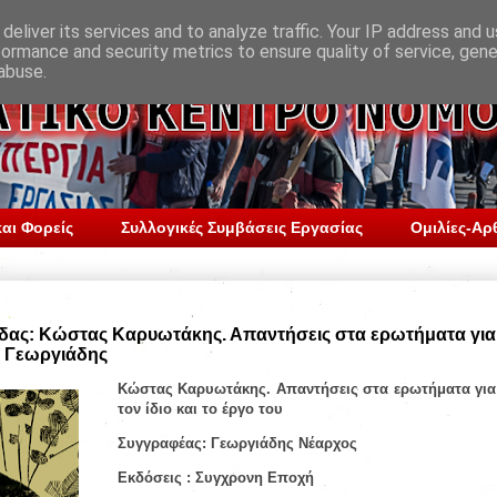
deliver its services and to analyze traffic. Your IP address and 
formance and security metrics to ensure quality of service, gen
abuse.
αι Φορείς
Συλλογικές Συμβάσεις Εργασίας
Ομιλίες-Αρ
δας: Κώστας Καρυωτάκης. Απαντήσεις στα ερωτήματα για
υ, Γεωργιάδης
Κώστας Καρυωτάκης. Απαντήσεις στα ερωτήματα για
τον ίδιο και το έργο του
Συγγραφέας: Γεωργιάδης Νέαρχος
Εκδόσεις : Συγχρονη Εποχή