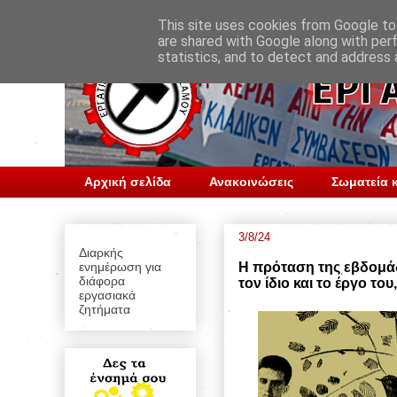
This site uses cookies from Google to 
are shared with Google along with per
statistics, and to detect and address 
Αρχική σελίδα
Ανακοινώσεις
Σωματεία κ
3/8/24
Διαρκής
ενημέρωση για
Η πρόταση της εβδομά
διάφορα
τον ίδιο και το έργο το
εργασιακά
ζητήματα