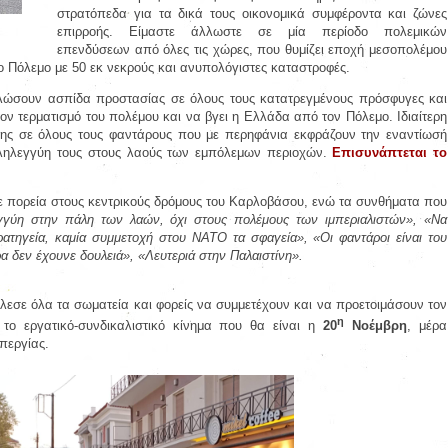
στρατόπεδα για τα δικά τους οικονομικά συμφέροντα και ζώνες
επιρροής. Είμαστε άλλωστε σε μία περίοδο πολεμικών
επενδύσεων από όλες τις χώρες, που θυμίζει εποχή μεσοπολέμου
 Πόλεμο με 50 εκ νεκρούς και ανυπολόγιστες καταστροφές.
ώσουν ασπίδα προστασίας σε όλους τους κατατρεγμένους πρόσφυγες και
τον τερματισμό του πολέμου και να βγει η Ελλάδα από τον Πόλεμο. Ιδιαίτερη
ύης σε όλους τους φαντάρους που με περηφάνια εκφράζουν την εναντίωσή
λληλεγγύη τους στους λαούς των εμπόλεμων περιοχών.
Επισυνάπτεται το
ε πορεία στους κεντρικούς δρόμους του Καρλοβάσου, ενώ τα συνθήματα που
γγύη στην πάλη των λαών, όχι στους πολέμους των ιμπεριαλιστών», «Να
τρατηγεία, καμία συμμετοχή στου ΝΑΤΟ τα σφαγεία», «Οι φαντάροι είναι του
α δεν έχουνε δουλειά», «Λευτεριά στην Παλαιστίνη».
άλεσε όλα τα σωματεία και φορείς να συμμετέχουν και να προετοιμάσουν τον
η
το εργατικό-συνδικαλιστικό κίνημα που θα είναι η
20
Νοέμβρη
, μέρα
περγίας.