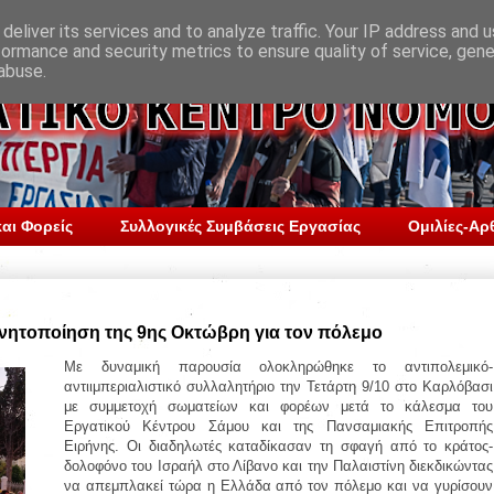
deliver its services and to analyze traffic. Your IP address and 
formance and security metrics to ensure quality of service, gen
abuse.
αι Φορείς
Συλλογικές Συμβάσεις Εργασίας
Ομιλίες-Αρ
κινητοποίηση της 9ης Οκτώβρη για τον πόλεμο
Με δυναμική παρουσία ολοκληρώθηκε το αντιπολεμικό-
αντιιμπεριαλιστικό συλλαλητήριο την Τετάρτη 9/10 στο Καρλόβασι
με συμμετοχή σωματείων και φορέων μετά το κάλεσμα του
Εργατικού Κέντρου Σάμου και της Πανσαμιακής Επιτροπής
Ειρήνης. Οι διαδηλωτές καταδίκασαν τη σφαγή από το κράτος-
δολοφόνο του Ισραήλ στο Λίβανο και την Παλαιστίνη διεκδικώντας
να απεμπλακεί τώρα η Ελλάδα από τον πόλεμο και να γυρίσουν