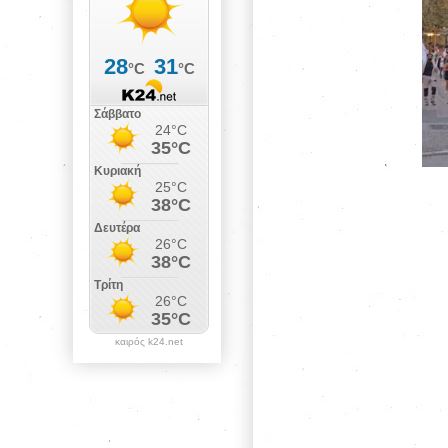
καιρός k24.net