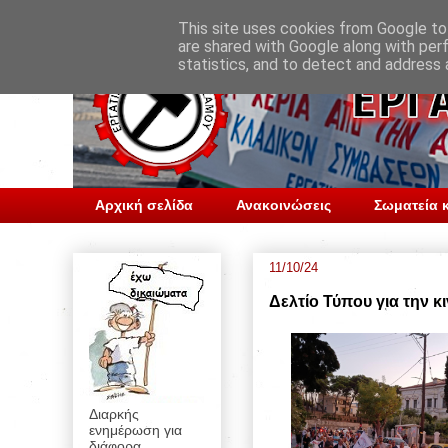
This site uses cookies from Google to 
are shared with Google along with per
statistics, and to detect and address 
Αρχική σελίδα
Ανακοινώσεις
Σωματεία κ
11/10/24
Δελτίο Τύπου για την 
Διαρκής
ενημέρωση για
διάφορα