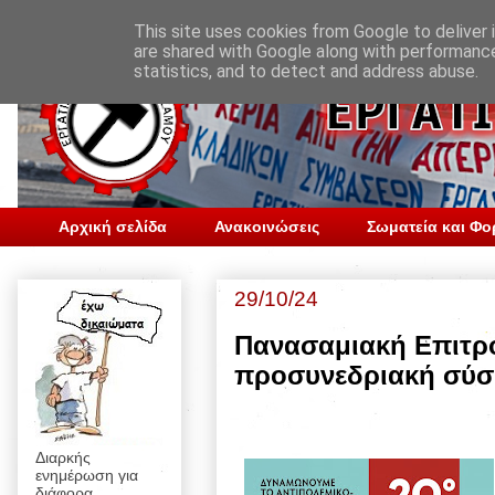
This site uses cookies from Google to deliver i
are shared with Google along with performance
statistics, and to detect and address abuse.
Αρχική σελίδα
Ανακοινώσεις
Σωματεία και Φο
29/10/24
Πανασαμιακή Επιτρ
προσυνεδριακή σύσ
Διαρκής
ενημέρωση για
διάφορα