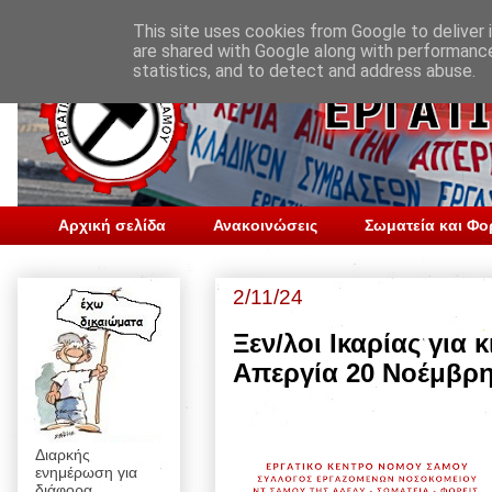
This site uses cookies from Google to deliver i
are shared with Google along with performance
statistics, and to detect and address abuse.
Αρχική σελίδα
Ανακοινώσεις
Σωματεία και Φο
2/11/24
Ξεν/λοι Ικαρίας για
Απεργία 20 Νοέμβρ
Διαρκής
ενημέρωση για
διάφορα