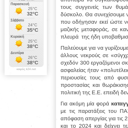
τους συγγενείς των θυμ
δύσκολο. Θα συνεχίσουμε να
που οδήγησαν εκεί ώστε ν
μαζικής μεταφοράς, σε κα
πλευρά
της ήδη υποβαθμισ
Παλεύουμε για να γυρίζουμε
άλλους νεκρούς σε «σύγχρ
σχεδόν 300 εργαζόμενοι σκ
ασφαλείας ήταν «πολυτέλει
καιρός k24.net
περιουσίες τους από φυσ
προστασίας
και θωράκιση
πολιτική της Ε.Ε. επειδή δ
Για ακόμη μία φορά
καταγ
με τις παρατάξεις του Π
απόφαση απεργίας για τις
και το 2024 και δείχνει τε