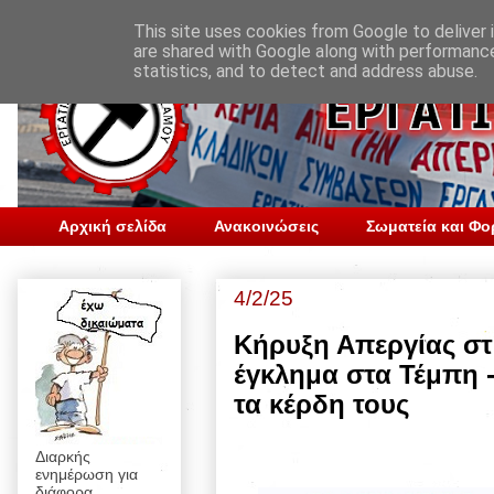
This site uses cookies from Google to deliver i
are shared with Google along with performance
statistics, and to detect and address abuse.
Αρχική σελίδα
Ανακοινώσεις
Σωματεία και Φο
4/2/25
Κήρυξη Απεργίας στι
έγκλημα στα Τέμπη -
τα κέρδη τους
Διαρκής
ενημέρωση για
διάφορα