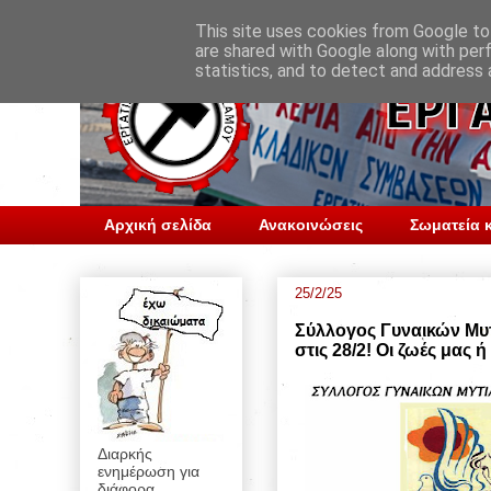
This site uses cookies from Google to 
are shared with Google along with per
statistics, and to detect and address 
Αρχική σελίδα
Ανακοινώσεις
Σωματεία κ
25/2/25
Σύλλογος Γυναικών Μυτ
στις 28/2! Οι ζωές μας ή
Διαρκής
ενημέρωση για
διάφορα