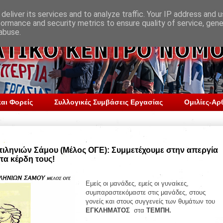
deliver its services and to analyze traffic. Your IP address and 
formance and security metrics to ensure quality of service, gen
abuse.
αι Φορείς
Συλλογικές Συμβάσεις Εργασίας
Ομιλίες-Αρ
ιληνιών Σάμου (Μέλος ΟΓΕ): Συμμετέχουμε στην απεργία
 τα κέρδη τους!
Εμείς οι μανάδες, εμείς οι γυναίκες,
συμπαραστεκόμαστε στις μανάδες, στους
γονείς και στους συγγενείς των θυμάτων του
ΕΓΚΛΗΜΑΤΟΣ
στα
ΤΕΜΠΗ.