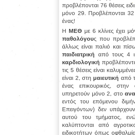
προβλέπονται 76 θέσεις ειδ
μόνο 29. Προβλέπονται 32 
ένας!
Η
ΜΕΘ
με 6 κλίνες έχει μό
παθολόγου
ς που προβλέπ
άλλως είναι παλιό και πίσ
παιδιατρική
από τους 4 ια
καρδιολογική
προβλέποντα
τις 5 θέσεις είναι καλυμμένε
είναι 2, στη
μαιευτική
από τι
ένας επικουρικός, στην
υπηρετούν μόνο 2, στο
ανα
εντός του επόμενου διμ
Επειγόντων) δεν υπάρχουν
αυτού του τμήματος, εν
καλύπτονται από αγροτι
ειδικοτήτων όπως οφθαλμία