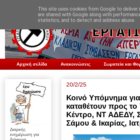
This site uses cookies from Google to deliver i
are shared with Google along with performance
statistics, and to detect and address abuse.
Αρχική σελίδα
Ανακοινώσεις
Σωματεία και Φο
20/2/25
Κοινό Υπόμνημα για
καταθέτουν προς το 
Κέντρο, ΝΤ ΑΔΕΔΥ, 
Σάμου & Ικαρίας, Ια
Διαρκής
ενημέρωση για
διάφορα