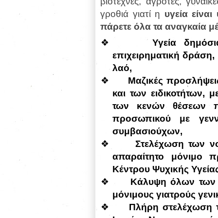
βιοτέχνες, αγρότες, γυναίκ
γροθιά γιατί η
υγεία είνα
πάρετε όλα τα αναγκαία μ
❖
Υγεία δημόσ
επιχειρηματική δράση,
λαό,
❖
Μαζικές προσλήψε
και των ειδικοτήτων,
των κενών θέσεων πο
προσωπικού με γενν
συμβασιούχων,
❖
Στελέχωση των νο
απαραίτητο μόνιμο π
Κέντρου Ψυχικής Υγείας
❖
Κάλυψη όλων των Π
μόνιμους γιατρούς γενικ
❖
Πλήρη στελέχωση 