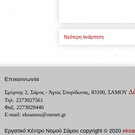
Νεότερη ανάρτηση
Επικοινωνία
Δέ
Σμύρνης 2, Σάμος - Άγιος Σπυρίδωνας, 83100, ΣΑΜΟΥ
Τηλ. 2273027561
Φαξ. 2273028440
E-mail:
eksamou@otenet.gr
Εργατικό Κέντρο Νομού Σάμου copyright © 2020
eksa