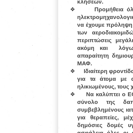
κλήσεων.
❖
Προμήθεια όλ
ηλεκτρομηχανολογικ
να έχουμε πρόληψη 
των αεροδιακομιδ
περιπτώσεις μεγάλ
ακόμη και
λόγω
απαραίτητη δημιου
ΜΑΦ.
❖
Ιδιαίτερη φροντίδ
για τα άτομα με α
ηλικιωμένους, τους 
❖
Να καλύπτει ο 
σύνολο της δαπ
συμβεβλημένους ιατρ
για θεραπείες, μέ
δημόσιες δομές υγ
ασφάλεια όλες οι α