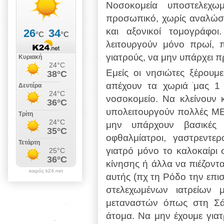
Νοσοκομεία υποστελεχωμ
προσωπικό, χωρίς αναλώσι
και αξονικοί τομογράφο
λειτουργούν μόνο πρωί, π
γιατρούς, να μην υπάρχει 
Εμείς οι νησιώτες ξέρουμε
απέχουν τα χωριά μας 1 
νοσοκομείο. Να κλείνουν 
υπολειτουργούν πολλές ΜΕΘ
μην υπάρχουν βασικές 
οφθαλμίατροι, γαστρεντε
γιατρό μόνο το καλοκαίρι 
κίνησης ή άλλα να πιέζοντ
καιρός k24.net
αυτής (πχ τη Ρόδο την επισκ
στελεχωμένων ιατρείων 
μεταναστών όπως στη Σά
άτομα. Να μην έχουμε γιατ