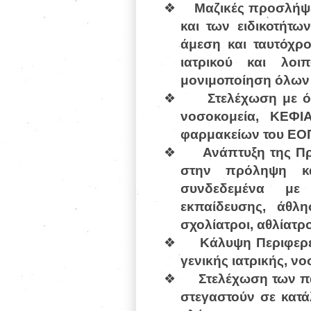
❖
Μαζικές προσλήψ
και των ειδικοτήτω
άμεση και ταυτόχρ
ιατρικού και λοι
μονιμοποίηση όλων
❖
Στελέχωση με 
νοσοκομεία, ΚΕΦΙΑ
φαρμακείων του ΕΟΠ
❖
Ανάπτυξη της Π
στην πρόληψη κα
συνδεδεμένα με 
εκπαίδευσης, άθλη
σχολίατροι, αθλίατροι
❖
Κάλυψη Περιφερε
γενικής ιατρικής, νο
❖
Στελέχωση των π
στεγαστούν σε κατά