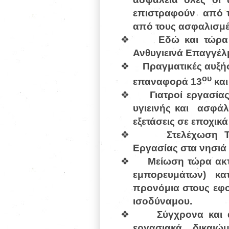
επιστραφούν
από 
από τους ασφαλισμ
❖
Εδώ και τώρα
Ανθυγιεινά Επαγγέλ
❖
Πραγματικές αυξή
ου
επαναφορά 13
και
❖
Γιατροί εργασία
υγιεινής και
ασφάλ
εξετάσεις σε εποχικά
❖
Στελέχωση 
Εργασίας στα νησιά 
❖
Μείωση τώρα ακτ
εμπορευμάτων) κα
προνόμια στους εφο
ισοδύναμου.
❖
Σύγχρονα και 
εργασιακά δικαιώ