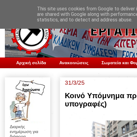
This site uses cookies from Google to deliver i
are shared with Google along with performance
statistics, and to detect and address abuse.
Αρχική σελίδα
Ανακοινώσεις
Σωματεία και Φο
31/3/25
Κοινό Υπόμνημα προ
υπογραφές)
Διαρκής
ενημέρωση για
διάφορα