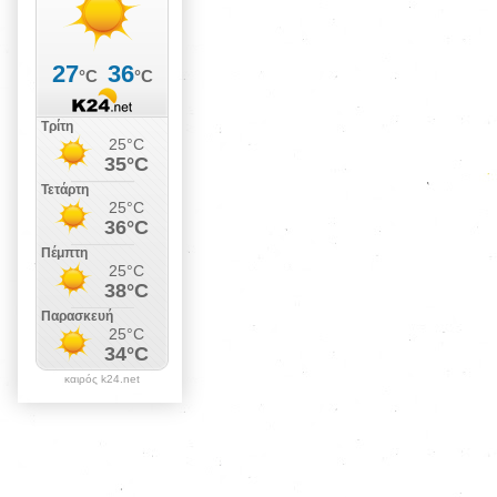
καιρός k24.net