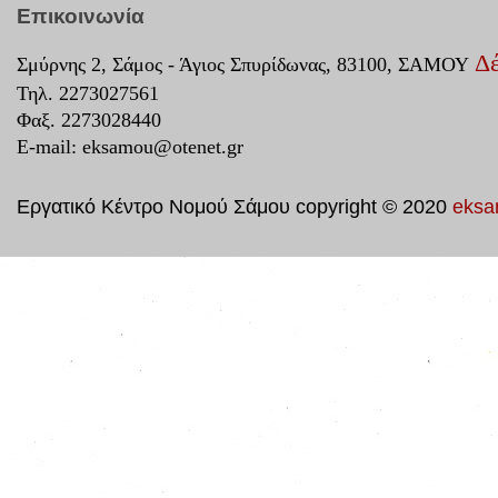
Επικοινωνία
Δέ
Σμύρνης 2, Σάμος - Άγιος Σπυρίδωνας, 83100, ΣΑΜΟΥ
Τηλ. 2273027561
Φαξ. 2273028440
E-mail:
eksamou@otenet.gr
Εργατικό Κέντρο Νομού Σάμου copyright © 2020
eksa