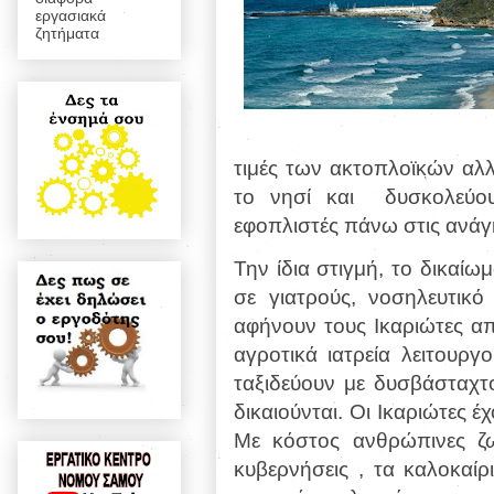
εργασιακά
ζητήματα
τιμές των ακτοπλοϊκών αλ
το νησί και δυσκολεύο
εφοπλιστές πάνω στις ανάγ
Την ίδια στιγμή, το δικαίω
σε γιατρούς, νοσηλευτικό
αφήνουν τους Ικαριώτες απ
αγροτικά ιατρεία λειτουργ
ταξιδεύουν με δυσβάσταχτ
δικαιούνται. Οι Ικαριώτες έ
Με κόστος ανθρώπινες ζω
κυβερνήσεις , τα καλοκαίρ