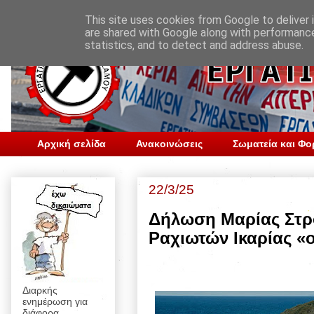
This site uses cookies from Google to deliver i
are shared with Google along with performance
statistics, and to detect and address abuse.
Αρχική σελίδα
Ανακοινώσεις
Σωματεία και Φο
22/3/25
Δήλωση Μαρίας Στρο
Ραχιωτών Ικαρίας «ο
Διαρκής
ενημέρωση για
διάφορα