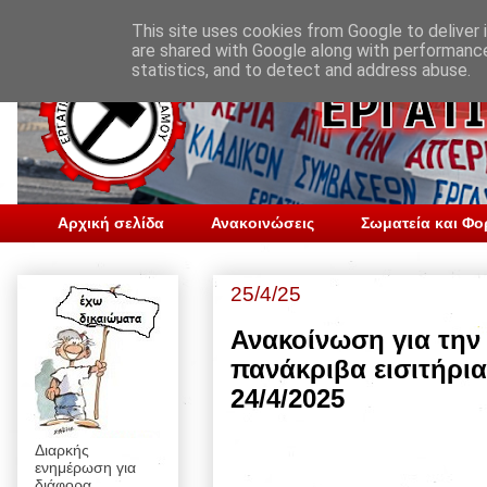
This site uses cookies from Google to deliver i
are shared with Google along with performance
statistics, and to detect and address abuse.
Αρχική σελίδα
Ανακοινώσεις
Σωματεία και Φο
25/4/25
Ανακοίνωση για την
πανάκριβα εισιτήρι
24/4/2025
Διαρκής
ενημέρωση για
διάφορα