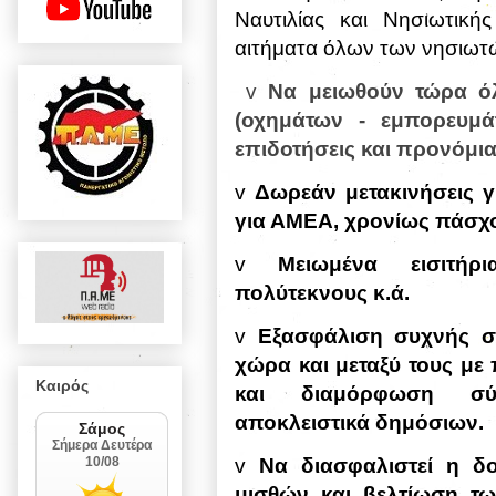
Ναυτιλίας και Νησιωτική
αιτήματα όλων των νησιωτώ
v
Να μειωθούν τώρα όλ
(οχημάτων - εμπορευμ
επιδοτήσεις και προνόμια
v
Δωρεάν μετακινήσεις γ
για ΑΜΕΑ, χρονίως πάσχο
v
Μειωμένα εισιτήρ
πολύτεκνους κ.ά.
v
Εξασφάλιση συχνής σ
χώρα και μεταξύ τους με
Καιρός
και διαμόρφωση σύγ
αποκλειστικά δημόσιων.
v
Να διασφαλιστεί η δ
μισθών και βελτίωση τ