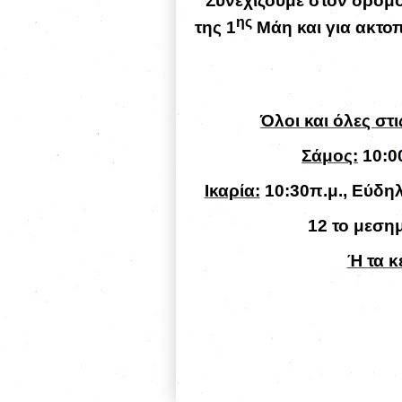
Συνεχίζουμε στον δρόμ
ης
της 1
Μάη και για ακτοπ
Όλοι και όλες στ
Σάμος:
10:0
Ικαρία:
10:30π.μ., Εύδη
12 το μεση
Ή τα κ