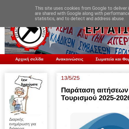
This site uses cookies from Google to deliver i
are shared with Google along with performance
statistics, and to detect and address abuse.
Αρχική σελίδα
Ανακοινώσεις
Σωματεία και Φο
13/5/25
Παράταση αιτήσεων 
Τουρισμού 2025-202
Διαρκής
ενημέρωση για
διάφορα