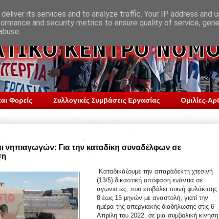
deliver its services and to analyze traffic. Your IP address and 
formance and security metrics to ensure quality of service, gen
abuse.
αι Φορείς
Συλλογικές Συμβάσεις Εργασίας
Ομιλίες-Αρ
ι νηπιαγωγών: Για την καταδίκη συναδέλφων σε
ση
Καταδικάζουμε την απαράδεκτη χτεσινή
(13/5) δικαστική απόφαση ενάντια σε
αγωνιστές, που επιβάλει ποινή φυλάκισης
8 έως 15 μηνών με αναστολή, γιατί την
ημέρα της απεργιακής διαδήλωσης στις 6
Απρίλη του 2022, σε μια συμβολική κίνηση