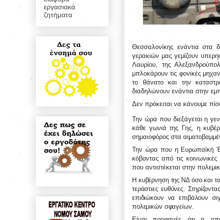
εργασιακά
ζητήματα
Θεσσαλονίκης ενάντια στα 
γερακιών μας γεμίζουν υπερηφ
Λαυρίου, της Αλεξανδρούπολ
μπλοκάρουν τις φονικές μηχα
το θάνατο και την καταστρ
διαδηλώνουν ενάντια στην εμπ
Δεν πρόκειται να κάνουμε πίσ
Την ώρα που διεξάγεται η γεν
κάθε γωνιά της Γης, η κυβέ
σημαιοφόρος στα αιματοβαμμέν
Την ώρα που η Ευρωπαϊκή Έν
κόβοντας από τις κοινωνικές
που αντιστέκεται στην πολεμι
Η κυβέρνηση της ΝΔ όσο και τα
τεράστιες ευθύνες. Στηρίζοντ
επιδιώκουν να επιβάλουν σιγ
πολεμικών σφαγείων.
Είναι προφανές ότι η από