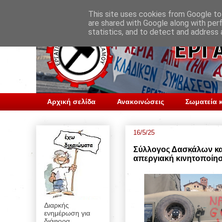
This site uses cookies from Google to 
are shared with Google along with per
statistics, and to detect and address 
Αρχική σελίδα
Ανακοινώσεις
Σωματεία κ
16/5/25
Σύλλογος Δασκάλων κα
απεργιακή κινητοποίη
Διαρκής
ενημέρωση για
διάφορα