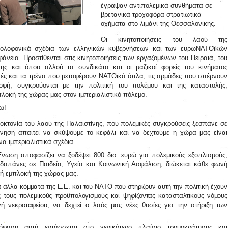
έγραψαν αντιπολεμικά συνθήματα σε
βρετανικά τροχοφόρα στρατιωτικά
οχήματα στο λιμάνι της Θεσσαλονίκης.
Οι κινητοποιήσεις του λαού της
δολοφονικά σχέδια των ελληνικών κυβερνήσεων και των ευρωΝΑΤΟϊκών
άνεια. Προστίθενται στις κινητοποιήσεις των εργαζομένων του Πειραιά, του
ης και όπου αλλού τα συνδικάτα και οι μαζικοί φορείς του κινήματος
νές και τα τρένα που μεταφέρουν ΝΑΤΟϊκά όπλα, τις αρμάδες που σπέρνουν
οφή, συγκρούονται με την πολιτική του πολέμου και της καταστολής,
λοκή της χώρας μας στον ιμπεριαλιστικό πόλεμο.
ω!
οκτονία του λαού της Παλαιστίνης, που πολεμικές συγκρούσεις ξεσπάνε σε
ρνηση απαιτεί να σκύψουμε το κεφάλι και να δεχτούμε η χώρα μας είναι
α ιμπεριαλιστικά σχέδια.
ωση αποφασίζει να ξοδέψει 800 δισ. ευρώ για πολεμικούς εξοπλισμούς,
 δαπάνες σε Παιδεία, Υγεία και Κοινωνική Ασφάλιση, διώκεται κάθε φωνή
κή εμπλοκή της χώρας μας.
 άλλα κόμματα της Ε.Ε. και του ΝΑΤΟ που στηρίζουν αυτή την πολιτική έχουν
ας τους πολεμικούς προϋπολογισμούς και ψηφίζοντας κατασταλτικούς νόμους
ή νεκροταφείου, να δεχτεί ο λαός μας νέες θυσίες για την στήριξη των
φαση αυτή εντάσσεται στο γενικότερο πλαίσιο τρομοκράτησης και