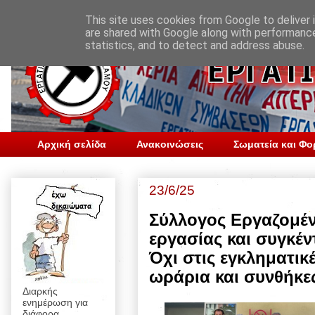
This site uses cookies from Google to deliver i
are shared with Google along with performance
statistics, and to detect and address abuse.
Αρχική σελίδα
Ανακοινώσεις
Σωματεία και Φο
23/6/25
Σύλλογος Εργαζομέν
εργασίας και συγκέν
Όχι στις εγκληματικ
ωράρια και συνθήκε
Διαρκής
ενημέρωση για
διάφορα