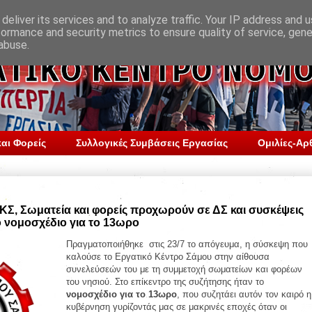
deliver its services and to analyze traffic. Your IP address and 
formance and security metrics to ensure quality of service, gen
abuse.
αι Φορείς
Συλλογικές Συμβάσεις Εργασίας
Ομιλίες-Αρ
ΚΣ, Σωματεία και φορείς προχωρούν σε ΔΣ και συσκέψεις
ο νομοσχέδιο για το 13ωρο
Πραγματοποιήθηκε στις 23/7 το απόγευμα, η σύσκεψη που
καλούσε το Εργατικό Κέντρο Σάμου στην αίθουσα
συνελεύσεών του με τη συμμετοχή σωματείων και φορέων
του νησιού. Στο επίκεντρο της συζήτησης ήταν το
νομοσχέδιο για το 13ωρο
, που συζητάει αυτόν τον καιρό η
κυβέρνηση γυρίζοντάς μας σε μακρινές εποχές όταν οι