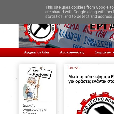
This site uses cookies from Google to 
are shared with Google along with per
statistics, and to detect and address 
Αρχική σελίδα
Ανακοινώσεις
Σωματεία κ
28/7/25
Μετά τη σύσκεψη του Ε
για δράσεις ενάντια στ
Διαρκής
ενημέρωση για
διάφορα