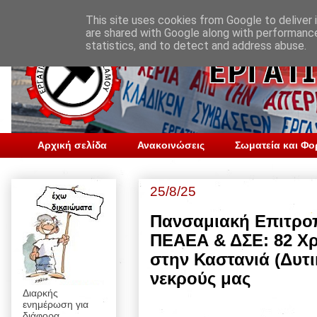
This site uses cookies from Google to deliver i
are shared with Google along with performance
statistics, and to detect and address abuse.
Αρχική σελίδα
Ανακοινώσεις
Σωματεία και Φο
25/8/25
Πανσαμιακή Επιτρο
ΠΕΑΕΑ & ΔΣΕ: 82 Χρ
στην Καστανιά (Δυτι
νεκρούς μας
Διαρκής
ενημέρωση για
διάφορα