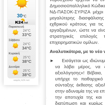
Δημοσιοϋπαλληλικό Κώδικα 
ΝΔ-ΠΑΣΟΚ-ΣΥΡΙΖΑ μέχρι 
μεγαλύτερης διασφάλισης
εχθρικού κράτους για τις
εργαζομένων, ώστε να είνα
στρατηγικές επιλογέ
επιχειρηματικών ομίλων.
Αναλυτικότερα, με το νέο
►
Eισάγεται ως ιδιώνυ
να λάβει μέρος, να δ
αξιολόγησης»! Βέβαια,
υπήρχε το πειθαρχικό
καιρός k24.net
σύνταξης έκθεσης αξι
στην αδυναμία της να επ
την αποτυχία της και 
διατύπωση και κυρίως 