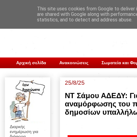
This site uses cookies from Google to deliver i
are shared with Google along with performance
statistics, and to detect and address abuse.
Αρχική σελίδα
Ανακοινώσεις
Σωματεία και Φο
25/8/25
NT Σάμου ΑΔΕΔΥ: Γι
αναμόρφωσης του πε
δημοσίων υπαλλήλ
Διαρκής
ενημέρωση για
διάφορα