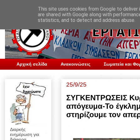
This site uses cookies from Google to deliver i
are shared with Google along with performance
statistics, and to detect and address abuse.
Αρχική σελίδα
Ανακοινώσεις
Σωματεία και Φο
25/9/25
ΣΥΓΚΕΝΤΡΩΣΕΙΣ Κυρι
απόγευμα-Το έγκλημ
στηρίζουμε τον απε
Διαρκής
ενημέρωση για
διάφορα