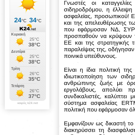
Γνωστές οι καταγγελίες
σιδηροδρόμου, η έλλειψη 
ασφαλείας, προσωπικού! Ε
και της απελευθέρωσης τ
που εφάρμοσαν ΝΔ, ΣΥΡΙ
προσπαθούν να κρύψουν τ
ΕΕ και της στρατηγικής τ
παραλείψεις της, οδήγησαν
ποινικά υπεύθυνους.
Είναι η ίδια πολιτική τη
ιδιωτικοποίηση των σιδη
ανθρώπινης ζωής με όρο
εργολάβους, απολύει π
συνδικαλιστές, καλύπτει 
σύστημα ασφαλείας
ERT
καιρός k24.net
πολιτική που εφάρμοσαν όλε
Εμφανίζουν ως δικαστή το 
διακηρύσσει τη διασφάλισ