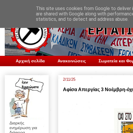
This site uses cookies from Google to deliver i
are shared with Google along with performance
statistics, and to detect and address abuse.
Αρχική σελίδα
Ανακοινώσεις
Σωματεία και Φο
2/11/25
Αφίσα Απεργίας 3 Νοέμβρη-όχι 
Διαρκής
ενημέρωση για
διάφορα