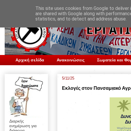
This site uses cookies from Google to deliver i
are shared with Google along with performance
statistics, and to detect and address abuse.
Αρχική σελίδα
Ανακοινώσεις
Σωματεία και Φο
5/11/25
Εκλογές στον Πανσαμιακό Αγρ
Διαρκής
ενημέρωση για
διάφορα