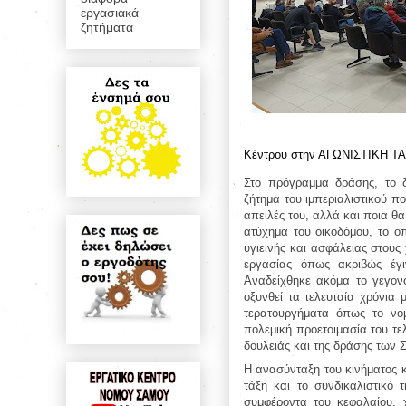
εργασιακά
ζητήματα
Κέντρου στην ΑΓΩΝΙΣΤΙΚΗ ΤΑ
Στο πρόγραμμα δράσης, το δ
ζήτημα του ιμπεριαλιστικού π
απειλές του, αλλά και ποια θα
ατύχημα
του οικοδόμου, το οπ
υγιεινής και ασφάλειας στους
εργασίας όπως ακριβώς έγι
Α
ναδείχθηκε
ακόμα
το γεγον
οξυνθεί τα τελευταία χρόνια 
τερατουργήματα όπως το νομ
πολεμική προετοιμασία του τε
δουλειάς και της δράσης των 
Η ανασύνταξη του κινήματος κ
τάξη και το συνδικαλιστικό 
συμφέροντα του κεφαλαίου, χ