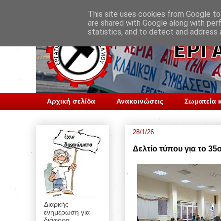
This site uses cookies from Google to 
are shared with Google along with per
statistics, and to detect and address 
Αρχική σελίδα
Ανακοινώσεις
Σωματεία κ
28/1/26
Δελτίο τύπου για το 3
Διαρκής
ενημέρωση για
διάφορα