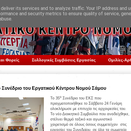
deliver its services and to analyze traffic. Your IP address and 
formance and security metrics to ensure quality of service, gen
abuse.
αι Φορείς
Συλλογικές Συμβάσεις Εργασίας
Ομιλίες-Αρ
5ο Συνέδριο του Εργατικού Κέντρου Νομού Σάμου
ο
Το 35
Συνέδριο του ΕΚΣ που
πραγματοποιήθηκε το Σάββατο 24 Γενάρη
ολοκλήρωσε με επιτυχία τις αρχαιρεσίες του.
Το νέο Διοικητικ
ό Συμβούλιο που αναδείχθηκε,
στέλνει θερμό ταξικό και αγωνιστικό
χαιρετισμό σε όλους όσους συμμετείχαν στις
εργασίες του Συνεδρίου, σε όλα τα σωματεία