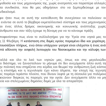
 εργοδοσία και τους μηχανισμούς της, χωρίς ανατροπές και παραπέρα αλλαγές
στα συνδικάτα, που θα μας οδηγήσουν στο να ξεμπερδεύουμε με τον
νδικαλισμό.
ηκε ήταν πως σε αυτή την κατεύθυνση θα συνεχίσουν να παλεύουν οι
 ενάντια σε αυτό το βάρβαρο εκμεταλλευτικό σύστημα και τους μηχανισμούς
ναι ένας άλλος δρόμος οικονομικής και κοινωνικής ανάπτυξης χωρίς
άνθρωπο και σαν τάξη έχουμε τη
δύναμη για να το κάνουμε πράξη.
αποφασίστηκε πως είναι
το
συλλαλητήριο για την Υγεία στα νησιά μας το
ις 11 Φλεβάρη.
Η
κατάσταση στις δομές υγείας παραμένει ίδια και χειρότερη.
 απουσιάζουν πλήρως, ενώ όπου υπάρχουν γιατροί είναι ελάχιστοι ή ένας ανά
ιστά αδύνατη την ασφαλή λειτουργία του Νοσοκομείου και την κάλυψη των
 αλλά και όλο το λαό των νησιών μας, όπως και στις μεγαλειώδει
νο διάστημα, να ξαναστείλουν το μήνυμα ότι δεν ανεχόμαστε άλλο αυτή τη
ν πολιτική που στηρίζεται στο κέρδος και θεωρεί την ανθρώπινη ζωή κόστος
η επιστήμη και η τεχνολογία έχει κάνει άλματα, την εποχή της τεχνητή
ς παράγει τεράστιο πλούτο, που δίνουν λεφτά με τη σέσουλα για πολέμους
ειώνουν διαρκώς τις παροχές για την υγεία. Δεν ανεχόμαστε άλλο να μη
εία και στελεχωμένες δημόσιες δομές με όλα τα απαραίτητα.