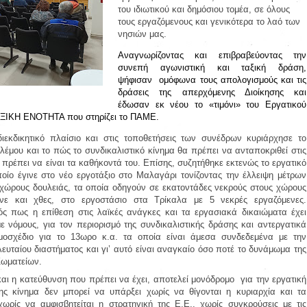
του ιδιωτικού και δημόσιου τομέα, σε όλους
τους εργαζόμενους και γενικότερα το λαό των
νησιών μας.
Αναγνωρίζοντας και επιβραβεύοντας την
συνεπή αγωνιστική και ταξική δράση,
ψήφισαν
ομόφωνα τους απολογισμούς και τις
δράσεις της απερχόμενης Διοίκησης και
έδωσαν εκ νέου το «τιμόνι» του Εργατικού
ΞΙΚΗ ΕΝΟΤΗΤΑ που στηρίζει το
ΠΑΜΕ.
ιεκδικητικό πλαίσιο και στις τοποθετήσεις των συνέδρων κυριάρχησε το
ολέμου και το πώς το συνδικαλιστικό κίνημα θα πρέπει να ανταποκριθεί στις
 πρέπει να είναι τα καθήκοντά του. Επίσης,
συζητήθηκε εκτενώς το
εργατικό
οίο έγινε στο νέο εργοτάξιο στο Μαλαγάρι τονίζοντας την έλλειψη μέτρων
 χώρους δουλειάς, τα οποία οδηγούν σε εκατοντάδες νεκρούς στους χώρους
νε και χθες, στο εργοστάσιο στα Τρίκαλα με 5 νεκρές εργαζόμενες.
ός πως η επίθεση στις
λαϊκές
ανάγκες και τα εργασιακά δικαιώματα έχει
με νόμους, για τον περιορισμό της συνδικαλιστικής δράσης και αντεργατικά
οσχέδιο για το 13ωρο κ.α. τα οποία είναι άμεσα συνδεδεμένα με την
λευταίου διαστήματος
και γι’ αυτό είναι αναγκαίο όσο ποτέ το
δυνάμωμα της
Σωματείων.
αι η κατεύθυνση που πρέπει να έχει, αποτελεί μονόδρομο
για την εργατική
της κίνημα δεν μπορεί να υπάρξει χωρίς να θίγονται η κυριαρχία και τα
ωρίς να αμφισβητείται η στρατηγική της Ε.Ε., χωρίς συγκρούσεις με τις