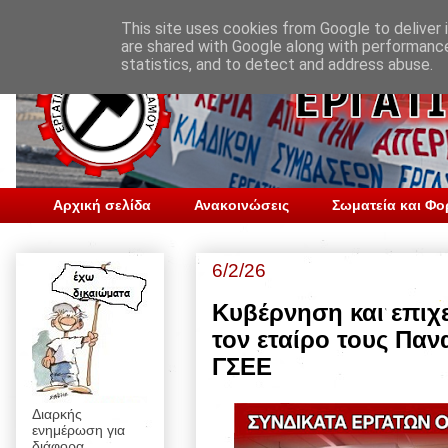
This site uses cookies from Google to deliver i
are shared with Google along with performance
statistics, and to detect and address abuse.
Αρχική σελίδα
Ανακοινώσεις
Σωματεία και Φο
6/2/26
Κυβέρνηση και επιχε
τον εταίρο τους Παν
ΓΣΕΕ
Διαρκής
ενημέρωση για
διάφορα