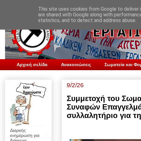
This site uses cookies from Google to deliver i
are shared with Google along with performance
statistics, and to detect and address abuse.
Αρχική σελίδα
Ανακοινώσεις
Σωματεία και Φο
9/2/26
Συμμετοχή του Σωμα
Συναφών Επαγγελμά
συλλαλητήριο για τη
Διαρκής
ενημέρωση για
διάφορα