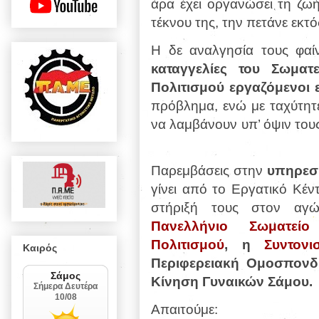
άρα έχει οργανώσει τη ζω
τέκνου της, την πετάνε εκτό
Η δε αναλγησία τους φαί
καταγγελίες του Σωματ
Πολιτισμού εργαζόμενοι 
πρόβλημα, ενώ με ταχύτη
να λαμβάνουν υπ’ όψιν τους
Παρεμβάσεις στην
υπηρεσ
γίνει από το Εργατικό Κέν
στήριξή τους στον αγ
Πανελλήνιο Σωματεί
Πολιτισμού
, η
Συντον
Καιρός
Περιφερειακή Ομοσπονδί
Κίνηση Γυναικών Σάμου.
Απαιτούμε: