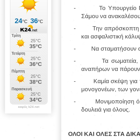
-
Το Υπουργείο 
Σάμου να ανακαλέσου
-
Την απρόσκοπτη 
και ασφαλιστική κάλυ
-
Να σταματήσουν ο
-
Τα σωματεία,
αναπήρων να πάρουν 
-
Καμία σκέψη για
μονογονέων, των γον
-
Μονιμοποίηση ό
καιρός k24.net
δουλειά για όλους.
ΟΛΟΙ ΚΑΙ ΟΛΕΣ ΣΤΑ ΔΙ