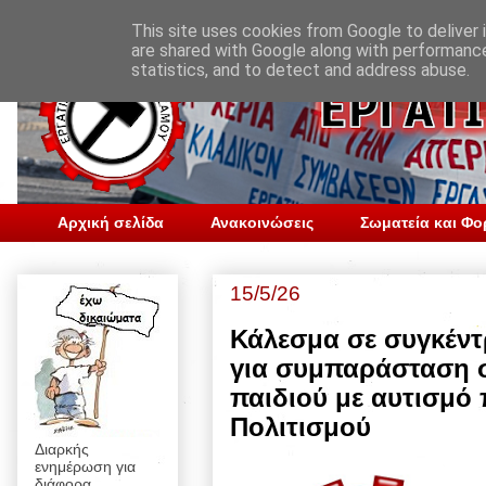
This site uses cookies from Google to deliver i
are shared with Google along with performance
statistics, and to detect and address abuse.
Αρχική σελίδα
Ανακοινώσεις
Σωματεία και Φο
15/5/26
Κάλεσμα σε συγκέντ
για συμπαράσταση 
παιδιού με αυτισμό
Πολιτισμού
Διαρκής
ενημέρωση για
διάφορα