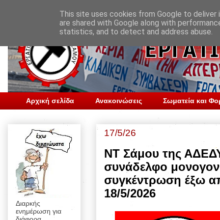
This site uses cookies from Google to deliver i
are shared with Google along with performance
statistics, and to detect and address abuse.
Αρχική σελίδα
Ανακοινώσεις
Σωματεία και Φο
17/5/26
ΝΤ Σάμου της ΑΔΕΔΥ
συνάδελφο μονογονέ
συγκέντρωση έξω απο
18/5/2026
Διαρκής
ενημέρωση για
διάφορα