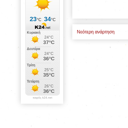
Νεότερη ανάρτηση
καιρός k24.net