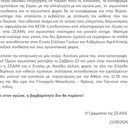
σειρά ιδιωτικές επιχειρήσεις να πάρουν πίσω τις απολύσεις, τα καταφέραμε
ρχαιοτήτων της Σάμου, με την αλληλεγγύη με τον αγώνα μας, το
αγωνιστικό
συνδικάτα και οι αγωνιστικοί φορείς θα τα καταφέρουμε και στην Βέροια.
νάπηρο που απολύεται ή εκβιάζεται με απόλυση τον καθένα που του
ν δουλειά, που αδικείται ακόμα και σε αυτούς τους ελάχιστους διαγωνισμούς
υ σφαγιάζονται στα ΚΕΠΑ ή κινδυνεύουν από πλειστηριασμό και έξωση να
, στην ΣΕΑΑΝ, στο αγωνιστικό αναπηρικό και γονεϊκό κίνημα. Ιδιαίτερα
νιά καλούμε τους γονείς που δεν βρίσκουν σχολείο να εγγράψουν τα παιδιά
 να απευθύνονται στον Ενιαίο Σύλλογο Γονέων και Κηδεμόνων ΑμεΑ Αττικής
αξικά συνδικάτα και τους αγωνιστικούς φορείς.
λπισία την απόγνωση να μας πνίγει. Κανένας μόνος του, είναι καταστροφή.
τοί! Πρώτο αγωνιστικό ραντεβού το Σάββατο 23 του μήνα στην πανελλαδική
ει η ΣΕΑΑΝ και ο Ενιαίος με δεκάδες άλλους φορείς σε όλη την Ελλάδα
δεμόνων των ειδικών σχολείων, συλλόγους εκπαιδευτικών και εργαζομένων
δίες γονέων και γυναικών με συγκέντρωση για την Αθήνα στις 11:00 στο
κη την ίδια ώρα στο Υπουργείο Μακεδονίας – Θράκης, στα Γιάννενα στην
ς πόλεις.
ι στον αγώνα, η βαρβαρότητα δεν θα περάσει!
Η Γραμματεία της ΣΕΑΑΝ,
21/05/2026