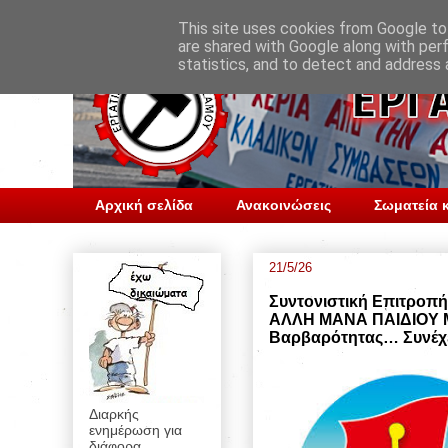
This site uses cookies from Google to 
are shared with Google along with per
statistics, and to detect and address 
Αρχική σελίδα
Ανακοινώσεις
Σωματεία κ
21/5/26
Συντονιστική Επιτρο
ΑΛΛΗ ΜΑΝΑ ΠΑΙΔΙΟΥ Μ
Βαρβαρότητας… Συνέχ
Διαρκής
ενημέρωση για
διάφορα