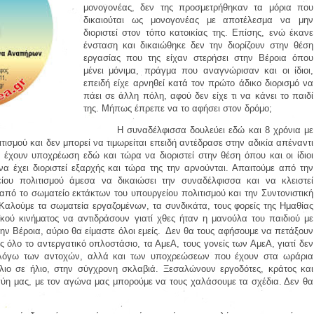
μονογονέας, δεν της προσμετρήθηκαν τα μόρια που
δικαιούται ως μονογονέας με αποτέλεσμα να μην
διοριστεί στον τόπο κατοικίας της. Επίσης, ενώ έκανε
ένσταση και δικαιώθηκε δεν την διορίζουν στην θέση
εργασίας που της είχαν στερήσει στην Βέροια όπου
μένει μόνιμα, πράγμα που αναγνώρισαν και οι ίδιοι,
επειδή είχε αρνηθεί κατά τον πρώτο άδικο διορισμό
να
πάει
σε άλλη πόλη, αφού δεν είχε τι να κάνει το παιδί
της. Μήπως έπρεπε να το αφήσει στον δρόμο;
Η συναδέλφισσα δουλεύει εδώ και 8 χρόνια με
τισμού και δεν μπορεί να τιμωρείται επειδή αντέδρασε στην αδικία απέναντι
ι έχουν υποχρέωση εδώ και τώρα να διοριστεί στην θέση όπου και οι ίδιοι
α έχει διοριστεί εξαρχής και τώρα της την αρνούνται. Απαιτούμε από την
είου πολιτισμού άμεσα να δικαιώσει την συναδέλφισσα και να κλειστεί
από το σωματείο εκτάκτων του υπουργείου πολιτισμού και την Συντονιστική
λούμε τα σωματεία εργαζομένων, τα συνδικάτα, τους φορείς της Ημαθίας
ϊκού κινήματος να αντιδράσουν γιατί χθες ήταν η μανούλα του παιδιού με
ν Βέροια, αύριο θα είμαστε όλοι εμείς.
Δεν θα τους αφήσουμε να πετάξουν
ς όλο το αντεργατικό οπλοστάσιο, τα ΑμεΑ, τους γονείς των ΑμεΑ, γιατί δεν
λόγω των αντοχών, αλλά και των υποχρεώσεων που έχουν στα ωράρια
λιο σε ήλιο, στην σύγχρονη σκλαβιά. Ξεσαλώνουν εργοδότες, κράτος και
γύη μας, με τον αγώνα μας μπορούμε να τους χαλάσουμε τα σχέδια. Δεν θα