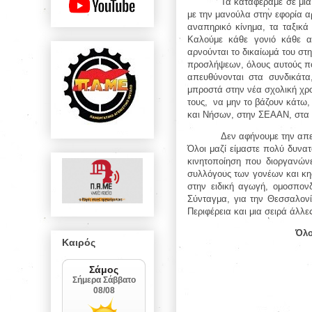
Τα καταφέραμε σε μια 
με την μανούλα στην εφορία α
αναπηρικό κίνημα, τα ταξικά 
Καλούμε κάθε γονιό κάθε α
αρνούνται το δικαίωμά του στη
προσλήψεων, όλους αυτούς πο
απευθύνονται στα συνδικάτα
μπροστά στην νέα σχολική χρο
τους,
να μην το βάζουν κάτω,
και Νήσων, στην ΣΕΑΑΝ, στα τ
Δεν αφήνουμε την απε
Όλοι μαζί είμαστε πολύ δυνα
κινητοποίηση που διοργανών
συλλόγους των γονέων και κη
στην ειδική αγωγή, ομοσπον
Σύνταγμα, για την Θεσσαλονί
Περιφέρεια και μια σειρά άλλε
Όλο
Καιρός