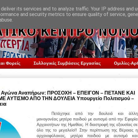
deliver its services and to analyze traffic. Your IP address and 
formance and security metrics to ensure quality of service, gen
abuse.
αι Φορείς
Συλλογικές Συμβάσεις Εργασίας
Ομιλίες-Αρ
πή Αγώνα Αναπήρων: ΠΡΟΣΟΧΗ – ΕΠΕΙΓΟΝ – ΠΕΤΑΝΕ ΚΑΙ
Ε ΑΥΤΙΣΜΟ ΑΠΟ ΤΗΝ ΔΟΥΛΕΙΑ Υπουργείο Πολιτισμού –
εια
Πετάχτηκε από την δουλειά και άλλη
μονογονέας μητέρα παιδιού με αυτισμό από την Εφορία
Αρχαιοτήτων της Ημαθίας. Η διαστροφή της εξουσίας σε
όλο της το μεγαλείο!! Στην περίπτωση της Βέροιας η
αρχαιοφύλακας, μητέρα παιδιού με αυτισμό και