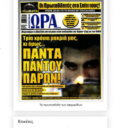
Τα
πρωτοσέλιδα
των
εφημερίδων
Ετικέτες